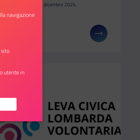
entro il 31 dicembre 2024.
ella navigazione
Scopri
: Servizio Civile 2025: 62.549 posti disponibili
Il link ti porterà ad avere maggiori dettagli su: So
 sito
o utente in
Aggiungi ai preferiti