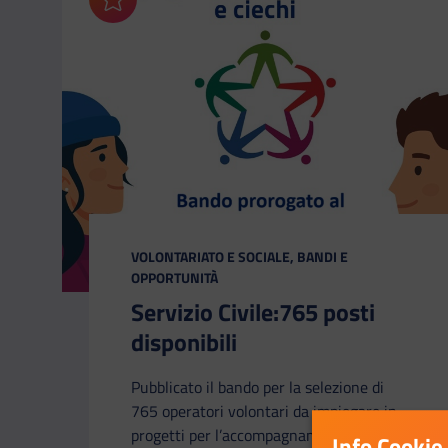
Aggiungi ai preferiti
CATEGORIA:
VOLONTARIATO E SOCIALE, BANDI E
OPPORTUNITÀ
Servizio Civile:765 posti
disponibili
Pubblicato il bando per la selezione di
765 operatori volontari da impiegare in
progetti per l’accompagnamento dei
Info Cookie