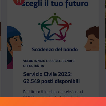
Aggiungi ai preferiti
CATEGORIA:
VOLONTARIATO E SOCIALE, BANDI E
OPPORTUNITÀ
Servizio Civile 2025:
62.549 posti disponibili
Pubblicato il bando per la selezione di
62.549 operatori volontari da impiegare
in progetti afferenti a programmi di