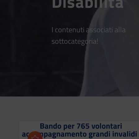
Disabilità
I contenuti associati alla
sottocategoria!