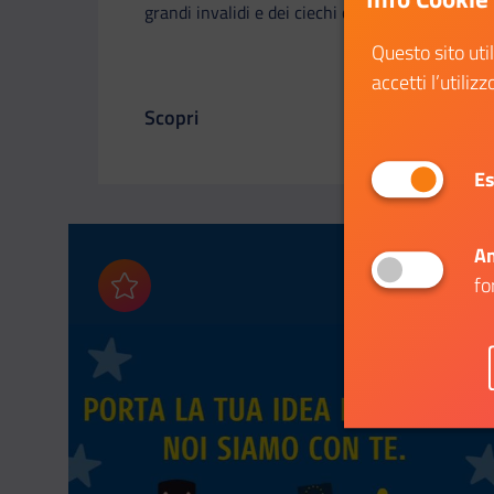
grandi invalidi e dei ciechi civili
Questo sito uti
accetti l’utilizz
Scopri
Il link ti porterà ad avere maggiori dettagl
Es
An
fo
Aggiungi ai preferiti