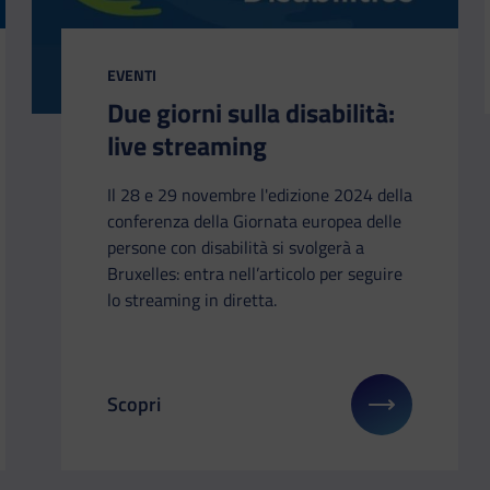
CATEGORIA:
EVENTI
Due giorni sulla disabilità:
live streaming
Il 28 e 29 novembre l'edizione 2024 della
conferenza della Giornata europea delle
persone con disabilità si svolgerà a
Bruxelles: entra nell’articolo per seguire
lo streaming in diretta.
Scopri
li su: In Europa la tua opinione conta
Il link ti porterà ad avere maggiori dettagli su: