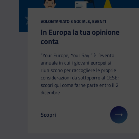
CATEGORIA:
VOLONTARIATO E SOCIALE, EVENTI
In Europa la tua opinione
conta
“Your Europe, Your Say!” è l’evento
annuale in cui i giovani europei si
riuniscono per raccogliere le proprie
considerazioni da sottoporre al CESE:
scopri qui come farne parte entro il 2
dicembre.
Scopri
Il link ti porterà ad avere maggiori dettag