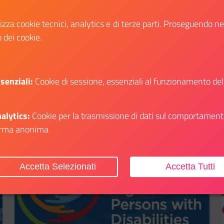
intervento di Servizio civile universale
da realizzarsi in Italia e all’estero.
lizza cookie tecnici, analytics e di terze parti. Proseguendo n
o dei cookie.
Scopri
i su: Servizio Civile:765 posti disponibili
Il link ti porterà ad avere maggiori dettagli su
senziali:
Cookie di sessione, essenziali al funzionamento del
alytics:
Cookie per la trasmissione di dati sul comportament
rma anonima
Aggiungi ai preferiti
Accetta Selezionati
Accetta Tutti