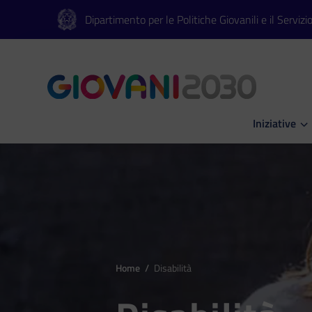
Vai al contenuto principale
Vai al footer
Dipartimento per le Politiche Giovanili e il Servizi
Iniziative
Apri Iniziati
Home
/
Disabilità