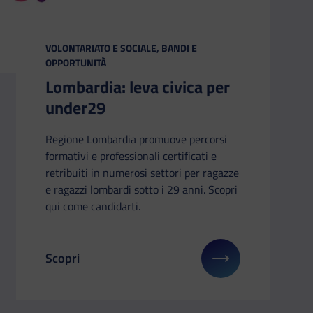
CATEGORIA:
VOLONTARIATO E SOCIALE, BANDI E
OPPORTUNITÀ
Lombardia: leva civica per
under29
Regione Lombardia promuove percorsi
formativi e professionali certificati e
retribuiti in numerosi settori per ragazze
e ragazzi lombardi sotto i 29 anni. Scopri
qui come candidarti.
Scopri
 Due giorni sulla disabilità: live streaming
Il link ti porterà ad avere maggiori dettagli su: Lo