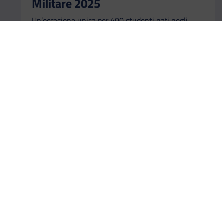
Militare 2025
Un’occasione unica per 400 studenti nati negli
anni 2008, 2009 e 2010, di vivere gratuitamente
un’esperienza formativa tra vela, mare e spirito di
squadra.
Scopri
Il link ti porterà ad avere maggiori dettagli su: Cor
Aggiungi ai preferiti