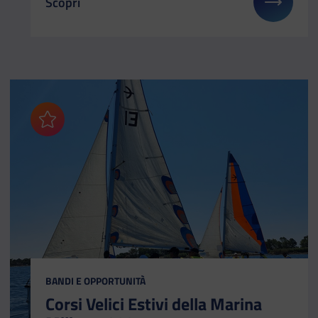
Scopri
Il link ti porterà ad avere maggiori dettagli su: RiG
Aggiungi ai preferiti
CATEGORIA:
BANDI E OPPORTUNITÀ
Corsi Velici Estivi della Marina