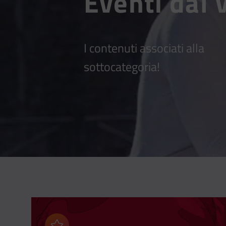
Eventi dal 
I contenuti associati alla
sottocategoria!