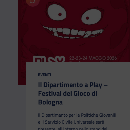
Aggiungi ai preferiti
CATEGORIA:
EVENTI
Il Dipartimento a Play –
Festival del Gioco di
Bologna
Il Dipartimento per le Politiche Giovanili
e il Servizio Civile Universale sarà
presente, all’interno dello stand del