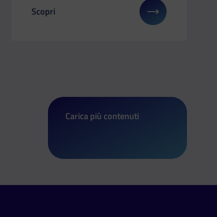
Scopri
 su: Il Dipartimento a COMICON Bergamo 2025
Il link ti porterà ad avere maggiori dettagli su: Fr
Carica più contenuti
di Frecciarossa LBA Final Eight