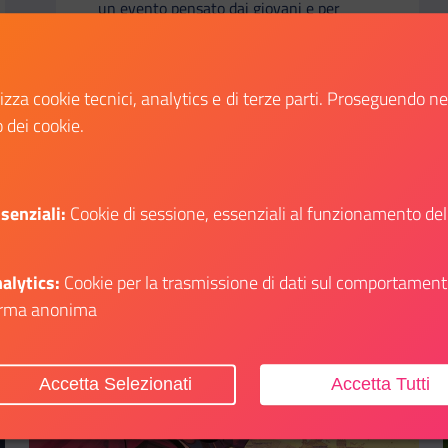
un evento pensato dai giovani e per
tutti, in un luogo simbolo del dialogo tra
Francia e Italia?
lizza cookie tecnici, analytics e di terze parti. Proseguendo n
o dei cookie.
Scopri
li su: Il Dipartimento a Play – Festival del Gioco di Bologna
Il link ti porterà ad avere maggiori dettagli su:
senziali:
Cookie di sessione, essenziali al funzionamento del
alytics:
Cookie per la trasmissione di dati sul comportament
rma anonima
Aggiungi ai preferiti
Accetta Selezionati
Accetta Tutti