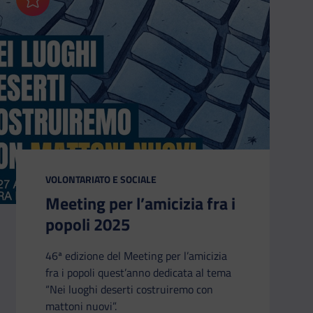
Aggiungi ai preferiti
CATEGORIA:
VOLONTARIATO E SOCIALE
Meeting per l’amicizia fra i
popoli 2025
46ª edizione del Meeting per l’amicizia
fra i popoli quest’anno dedicata al tema
“Nei luoghi deserti costruiremo con
mattoni nuovi”.