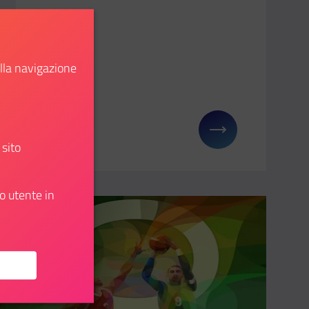
ella navigazione
Scopri
 La notte delle idee
Il link ti porterà ad avere maggiori dettagli su: Mee
 sito
o utente in
Aggiungi ai preferiti