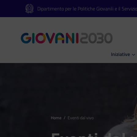
Vai al contenuto principale
Vai al footer
Dipartimento per le Politiche Giovanili e il Servizi
Iniziative
Apri Iniziati
Home
/
Eventi dal vivo