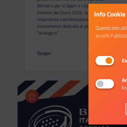
Ministro per lo Sport e i Giovani, a Play -
Festival del Gioco 2026, la più
Info Cookie
importante manifestazione italiana
interamente dedicata al gioco
Questo sito uti
“analogico”
accetti l’utilizz
Scopri
Il link ti porterà ad avere maggiori dettag
Es
An
fo
Aggiungi ai preferiti