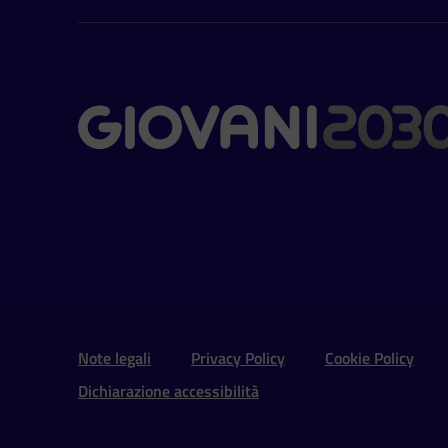
Contatti
Sezione Link Utili e 
Note legali
Privacy Policy
Cookie Policy
Dichiarazione accessibilità