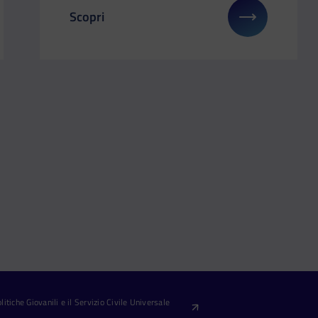
Scopri
gli su: Il Dipartimento ai BNL Italy Major premier Padel 2025
Il link ti porterà ad avere maggiori dettagli
itiche Giovanili e il Servizio Civile Universale