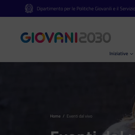
Vai al contenuto principale
Vai al footer
Dipartimento per le Politiche Giovanili e il Servizi
Iniziative
Apri Iniziati
Home
/
Eventi dal vivo