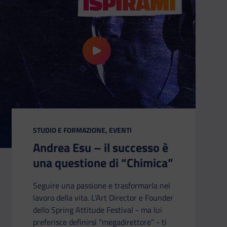
o – il primo laureato nel Metaverso
riproduci il video Andrea Esu – il succ
CATEGORIA:
STUDIO E FORMAZIONE, EVENTI
Andrea Esu – il successo è
una questione di “Chimica”
Seguire una passione e trasformarla nel
lavoro della vita. L’Art Director e Founder
dello Spring Attitude Festival - ma lui
preferisce definirsi “megadirettore” - ti