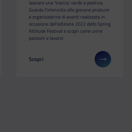
lasciare una ‘traccia’ verde e positiva.
Guarda l’intervista alla giovane producer
e organizzatrice di eventi realizzata in
occasione dell’edizione 2022 dello Spring
Attitude Festival e scopri come unire
passioni e lavoro!
Scopri
li su: Whitemary – la scossa ‘elettronica’ che abbatte le bar
Il link ti porterà ad avere maggiori dettagli su