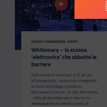
riproduci il video Whitemary –
CATEGORIA:
STUDIO E FORMAZIONE, EVENTI
Whitemary – la scossa
‘elettronica’ che abbatte le
barriere
Dalla laurea in canto jazz ai DJ set più
all’avanguardia. Cantautrice, insegnante
di music technology e producer,
Biancamaria Scoccia - in arte Whitemary
- sfida gli stereotipi con il talento. La
partecipazione al collettivo tutto al