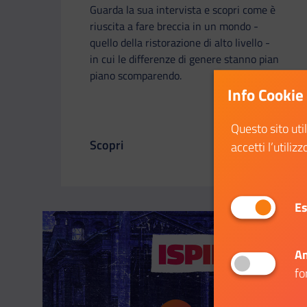
Guarda la sua intervista e scopri come è
riuscita a fare breccia in un mondo -
quello della ristorazione di alto livello -
in cui le differenze di genere stanno pian
piano scomparendo.
Info Cookie
Questo sito uti
Scopri
accetti l’utilizz
Il link ti porterà ad avere maggiori dettagl
Es
An
fo