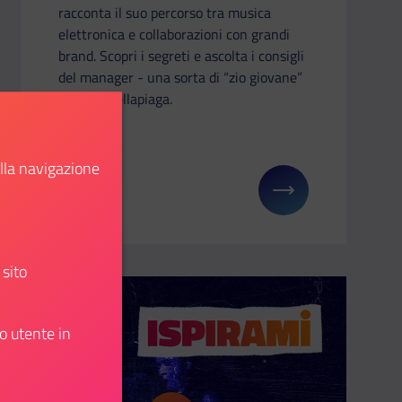
racconta il suo percorso tra musica
elettronica e collaborazioni con grandi
brand. Scopri i segreti e ascolta i consigli
del manager - una sorta di “zio giovane”
- di Ditonellapiaga.
ella navigazione
Scopri
u: Edoardo Di Pietro – il primo laureato nel Metaverso
Il link ti porterà ad avere maggiori dettagli su: A
 sito
o utente in