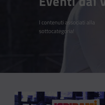
Eventi dal 
I contenuti associati alla
sottocategoria!