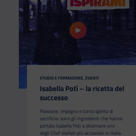
riproduci il video Isabella Potì
CATEGORIA:
STUDIO E FORMAZIONE, EVENTI
Isabella Potì – la ricetta del
successo
Passione, impegno e tanto spirito di
sacrificio: sono gli ingredienti che hanno
portato Isabella Potì a diventare uno
degli Chef stellati più acclamati in Italia.