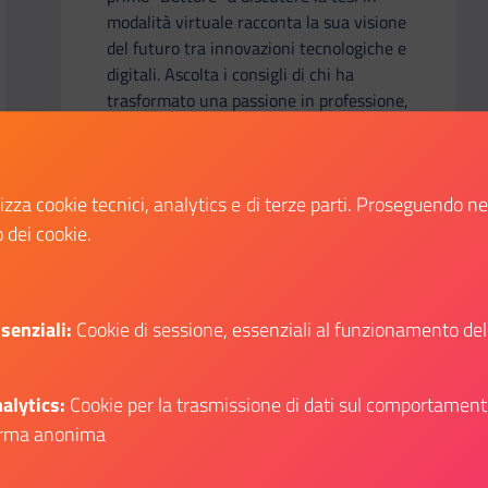
modalità virtuale racconta la sua visione
del futuro tra innovazioni tecnologiche e
digitali. Ascolta i consigli di chi ha
trasformato una passione in professione,
lanciandosi in un settore da scoprire e
dove c’è spazio per la creatività.
lizza cookie tecnici, analytics e di terze parti. Proseguendo n
Scopri
o dei cookie.
i su: Isabella Potì – la ricetta del successo
Il link ti porterà ad avere maggiori dettagli s
senziali:
Cookie di sessione, essenziali al funzionamento del
alytics:
Cookie per la trasmissione di dati sul comportament
rma anonima