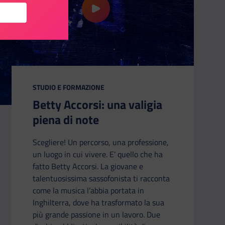
et B”! Lo sprint green di Marika Lerario
riproduci il video Betty Accorsi: una val
CATEGORIA:
STUDIO E FORMAZIONE
Betty Accorsi: una valigia
piena di note
Scegliere! Un percorso, una professione,
un luogo in cui vivere. E’ quello che ha
fatto Betty Accorsi. La giovane e
talentuosissima sassofonista ti racconta
come la musica l’abbia portata in
Inghilterra, dove ha trasformato la sua
più grande passione in un lavoro. Due