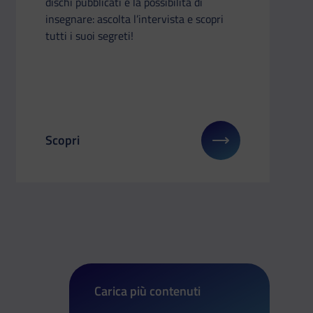
dischi pubblicati e la possibilità di
insegnare: ascolta l’intervista e scopri
tutti i suoi segreti!
Scopri
riere
: “There is no planet B”! Lo sprint green di Marika Lerario
Il link ti porterà ad avere maggiori dettagli su: Bet
Carica più contenuti
di Betty Accorsi: una valigia piena di