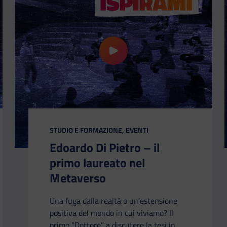
 – la ricetta del successo
riproduci il video Edoardo Di Pietr
CATEGORIA:
STUDIO E FORMAZIONE, EVENTI
Edoardo Di Pietro – il
primo laureato nel
Metaverso
Una fuga dalla realtà o un’estensione
positiva del mondo in cui viviamo? Il
primo “Dottore” a discutere la tesi in