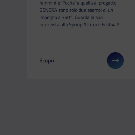
femminile ‘Poche’ e quella al progetto
GENERA sono solo due esempi di un
impegno a 360°. Guarda la sua
intervista allo Spring Attitude Festival!
Scopri
Il link ti porterà ad avere maggiori dettag