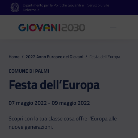
Dipartimento per le Politiche Giovanili e il Servizio Civile
Vai al contenuto principale
Vai al footer
Universale
Apri 
Home
/
2022 Anno Europeo dei Giovani
/
Festa dell’Europa
COMUNE DI PALMI
Festa dell’Europa
07 maggio 2022 - 09 maggio 2022
Scopri con la tua classe cosa offre l'Europa alle
nuove generazioni.