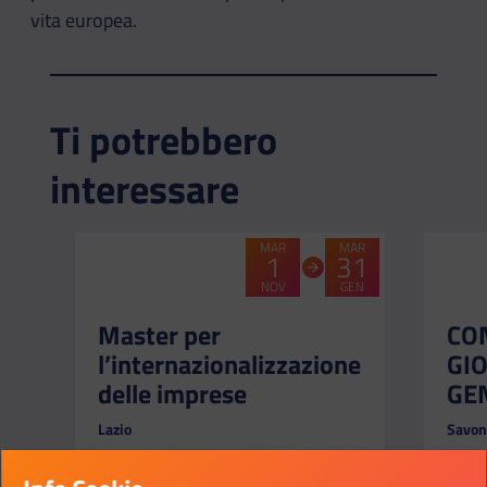
vita europea.
Ti potrebbero
interessare
MAR
MAR
1
31
NOV
GEN
CATEGORIA:
CATEG
-
-
Master per
CO
l’internazionalizzazione
GI
delle imprese
GE
Lazio
Savon
Master per l’internazionalizzazione
Consi