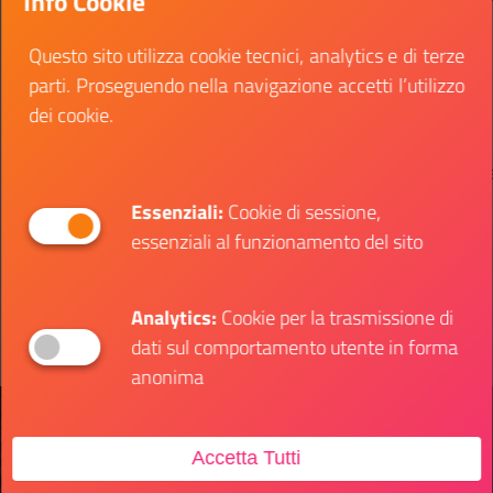
Info Cookie
delle imprese 55° CORCE Fausto
Asse
De Franceschi forma export
Questo sito utilizza cookie tecnici, analytics e di terze
manager ed esperti in
internazionalizzazione delle
parti. Proseguendo nella navigazione accetti l’utilizzo
imprese.
dei cookie.
Dettagli evento
Dett
Il link ti porterà ad avere maggiori dettagli su
Il l
Essenziali:
Cookie di sessione,
essenziali al funzionamento del sito
Analytics:
Cookie per la trasmissione di
dati sul comportamento utente in forma
anonima
Accetta Tutti