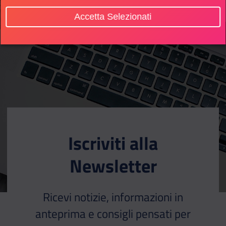
Accetta Selezionati
Iscriviti alla
Newsletter
Ricevi notizie, informazioni in
anteprima e consigli pensati per