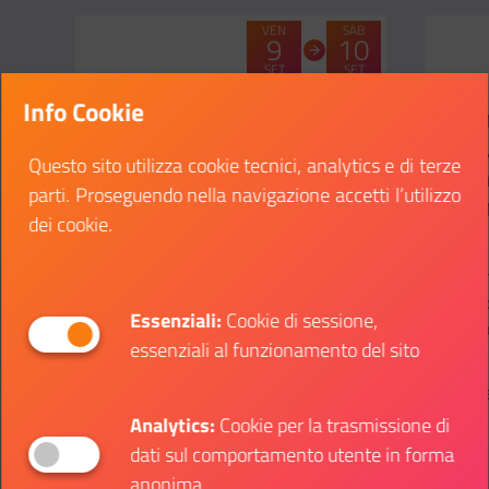
VEN
SAB
9
10
SET
SET
CATEGORIA:
CATEG
-
-
Info Cookie
Festival Nazionale del
Col
Servizio Civile
Str
Questo sito utilizza cookie tecnici, analytics e di terze
ben
Roma - Giardino Verano
parti. Proseguendo nella navigazione accetti l’utilizzo
men
La Conferenza Nazionale Enti per il
dei cookie.
Servizio Civile organizza la prima
Roma
edizione del Festival Nazionale del
Scopri
Servizio Civile
anni 
Essenziali:
Cookie di sessione,
il Gap
essenziali al funzionamento del sito
Dettagli evento
Dett
Il link ti porterà ad avere maggiori dettagli su: 
Il li
Analytics:
Cookie per la trasmissione di
dati sul comportamento utente in forma
anonima