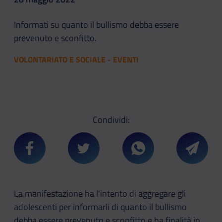
Informati su quanto il bullismo debba essere
prevenuto e sconfitto.
VOLONTARIATO E SOCIALE - EVENTI
Condividi:
Condividi su Facebook
Condividi su Twitter
Condividi su Whatsa
Condivi
La manifestazione ha l'intento di aggregare gli
adolescenti per informarli di quanto il bullismo
debba essere prevenuto e sconfitto e ha finalità in