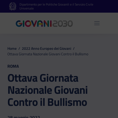
Dipartimento per le Politiche Giovanili e il Servizio Civile
Vai al contenuto principale
Vai al footer
Universale
Apri 
Home
/
2022 Anno Europeo dei Giovani
/
Ottava Giornata Nazionale Giovani Contro il Bullismo
ROMA
Ottava Giornata
Nazionale Giovani
Contro il Bullismo
28 maggio 2022