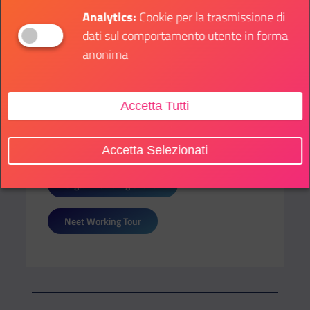
SOTTO CATEGORIE:
Analytics:
Cookie per la trasmissione di
dati sul comportamento utente in forma
Accessibilità digitale
anonima
Formazione professionale
Accetta Tutti
Stage
Competenze & Certificazioni
Accetta Selezionati
Organizzazioni gioventù
Neet Working Tour