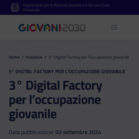
Dipartimento per le Politiche Giovanili e il Servizio Civile
Vai al contenuto principale
Vai al footer
Universale
Apri 
Home
/
Iniziative
/
3° Digital Factory per l’occupazione giovanile
3° DIGITAL FACTORY PER L’OCCUPAZIONE GIOVANILE
3° Digital Factory
per l’occupazione
giovanile
Data pubblicazione:
02 settembre 2024