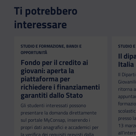
Ti potrebbero
interessare
CATEGORIA:
CATEGORI
STUDIO E FORMAZIONE, BANDI E
STUDIO E
OPPORTUNITÀ
Il di
Fondo per il credito ai
Italia
giovani: aperta la
Il Dipart
piattaforma per
Giovanili
richiedere i finanziamenti
ritorna a
garantiti dallo Stato
appuntam
formazio
Gli studenti interessati possono
scolastic
presentare la domanda direttamente
presso l
sul portale MyConsap, inserendo i
13 marzo
propri dati anagrafici e accademici per
all’inter
la verifica dei requisiti previsti dalla