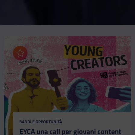
Aggiungi ai preferiti
CATEGORIA:
BANDI E OPPORTUNITÀ
EYCA una call per giovani content