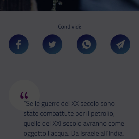
Condividi:
Condividi su Facebook
Condividi su Twitter
Condividi su Whatsa
Condivi
“
“Se le guerre del XX secolo sono
state combattute per il petrolio,
quelle del XXI secolo avranno come
oggetto l’acqua. Da Israele all’India,