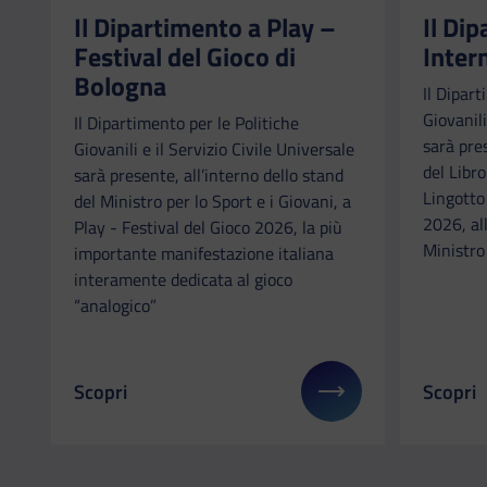
Il Dipartimento a Play –
Il Di
Festival del Gioco di
Inter
Bologna
Il Dipart
Giovanili
Il Dipartimento per le Politiche
sarà pre
Giovanili e il Servizio Civile Universale
del Libr
sarà presente, all’interno dello stand
Lingotto
del Ministro per lo Sport e i Giovani, a
2026, all
Play - Festival del Gioco 2026, la più
Ministro 
importante manifestazione italiana
interamente dedicata al gioco
“analogico”
Scopri
Scopri
Il link ti porterà ad avere maggiori dettagli su: Il
Il link 