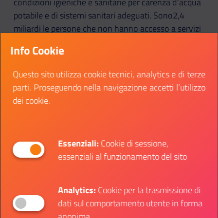
condizioni igieniche e sanitarie per carenza d’acqua
potabile e di sistemi sanitari adeguati. Sono2,4
miliardi le persone che non hanno accesso a servizi
igienici di base come i WC. Un altro dato che
Info Cookie
dimostra quanto sia necessario intervenire in fretta
riguarda i danni ambientali che le infrastrutture
Questo sito utilizza cookie tecnici, analytics e di terze
carenti provocano. Più dell’80% delle acque di
parti. Proseguendo nella navigazione accetti l’utilizzo
scarico prodotte da attività umane viene riversato
dei cookie.
in fiumi o mari per l’assenza di sistemi di
depurazione.
Queste mancanze provocano a catena una serie di
Essenziali:
Cookie di sessione,
conseguenze come il pericolo per la sicurezza
essenziali al funzionamento del sito
alimentare delle colture o la difficoltà nel trovare
mezzi di sostentamento.
Analytics:
Cookie per la trasmissione di
dati sul comportamento utente in forma
Se l’obiettivo 6 dell’Agenda non sarà raggiunto,
anonima
entro il 2050 si prevede che una persona ogni