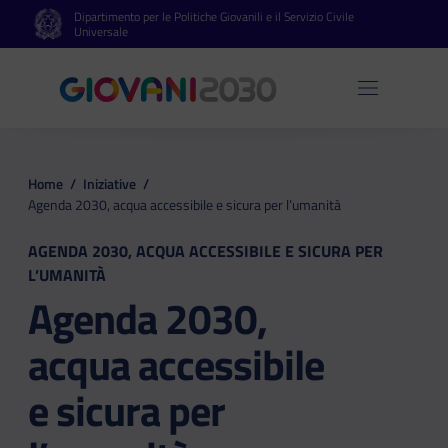
Dipartimento per le Politiche Giovanili e il Servizio Civile
Vai al contenuto principale
Vai al footer
Universale
Apri 
Home
/
Iniziative
/
Agenda 2030, acqua accessibile e sicura per l’umanità
AGENDA 2030, ACQUA ACCESSIBILE E SICURA PER
L’UMANITÀ
Agenda 2030,
acqua accessibile
e sicura per