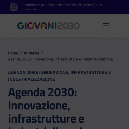
Dipartimento per le Politiche Giovanili e il Servizio Civile
Vai al contenuto principale
Vai al footer
Universale
Apri 
Home
/
Iniziative
/
Agenda 2030: innovazione, infrastrutture e industrializzazione
AGENDA 2030: INNOVAZIONE, INFRASTRUTTURE E
INDUSTRIALIZZAZIONE
Agenda 2030:
innovazione,
infrastrutture e