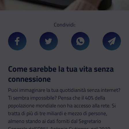
Condividi:
Condividi su Facebook
Condividi su Twitter
Condividi su Whatsa
Condivi
Come sarebbe la tua vita senza
connessione
Puoi immaginare la tua quotidianità senza internet?
Ti sembra impossibile? Pensa che il 40% della
popolazione mondiale non ha accesso alla rete. Si
tratta di più di tre miliardi e mezzo di persone,
almeno stando ai dati forniti dal Segretario
Generale dell’ONU, Antonio Gutierres, nel 2019.