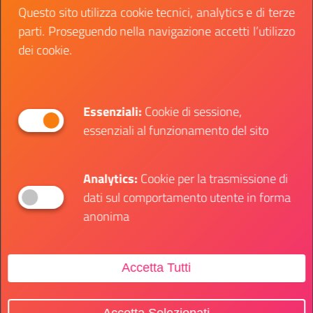
Secondo l’ONU, il potenziale maggiore per
Questo sito utilizza cookie tecnici, analytics e di terze
l’industrializzazione dei Paesi in via di sviluppo si
parti. Proseguendo nella navigazione accetti l’utilizzo
trova nella crescita delle industrie alimentare e
dei cookie.
tessile e del settore tecnologico.
La missione per il futuro
Essenziali:
Cookie di sessione,
essenziali al funzionamento del sito
dell’umanità
Ci sono diverse azioni e missioni da portare a
Analytics:
Cookie per la trasmissione di
termine per raggiungere l’
obiettivo numero 9
dati sul comportamento utente in forma
dell’Agenda 2030:
anonima
sviluppare infrastrutture di qualità, affidabili,
sostenibili, forti e flessibili, ma anche
Accetta Tutti
accessibili a tutti
promuovere una maggiore occupazione e una
crescita del PIL con una nuova industria più
Accetta Selezionati