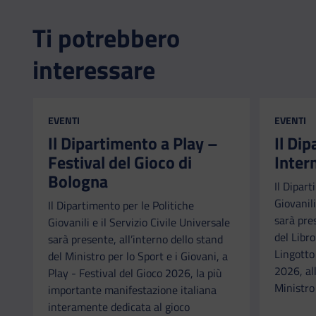
Ti potrebbero
interessare
CATEGORIA:
CATEGORI
EVENTI
EVENTI
Il Dipartimento a Play –
Il Di
Festival del Gioco di
Inter
Bologna
Il Dipart
Giovanili
Il Dipartimento per le Politiche
sarà pre
Giovanili e il Servizio Civile Universale
del Libr
sarà presente, all’interno dello stand
Lingotto
del Ministro per lo Sport e i Giovani, a
2026, all
Play - Festival del Gioco 2026, la più
Ministro 
importante manifestazione italiana
interamente dedicata al gioco