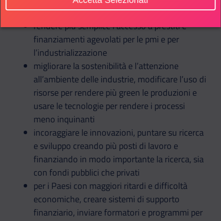
inclusiva e sostenibile
rendere più semplice l’accesso a prestiti e
finanziamenti agevolati per le pmi e per
l’industrializzazione
migliorare la sostenibilità e l’attenzione
all’ambiente delle industrie, modificare l’uso di
risorse per rendere più green le produzioni e
usare le tecnologie per rendere i processi
meno inquinanti
incoraggiare le innovazioni, puntare su ricerca
e sviluppo creando più posti di lavoro e
finanziando in modo importante la ricerca, sia
con fondi pubblici che privati
per i Paesi con maggiori ritardi e difficoltà
economiche, creare sistemi di supporto
finanziario, inviare formatori e programmi per