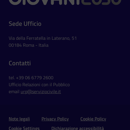
Sede Ufficio
Via della Ferratella in Laterano, 51
00184 Roma - Italia
Contatti
tel. +39 06 6779 2600
Ufficio Relazioni con il Pubblico
email
urp@serviziocivile.it
Sezione Link Utili e Social
Note legali
Privacy Policy
Cookie Policy
Cookie Settings
Dichiarazione accessibilità