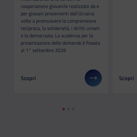
cooperazione giovanile realizzate da e
per giovani provenienti dall’Ucraina
volte a promuovere la comprensione
reciproca, la solidarietà, i diritti umani
e la democrazia. La scadenza per la
presentazione delle domande è fissata
al 1° settembre 2026
Scopri
Scopri
Il link ti porterà ad avere maggiori dettagli su: 
Il link 