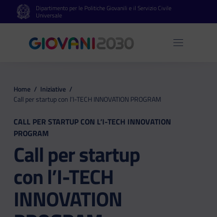
Dipartimento per le Politiche Giovanili e il Servizio Civile
Vai al contenuto principale
Vai al footer
Universale
Apri 
Home
/
Iniziative
/
Call per startup con l’I-TECH INNOVATION PROGRAM
CALL PER STARTUP CON L’I-TECH INNOVATION
PROGRAM
Call per startup
con l’I-TECH
INNOVATION