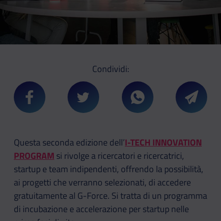
Condividi:
Condividi su Facebook
Condividi su Twitter
Condividi su Whatsa
Condivi
Questa seconda edizione dell’
I-TECH INNOVATION
PROGRAM
si rivolge a ricercatori e ricercatrici,
startup e team indipendenti, offrendo la possibilità,
ai progetti che verranno selezionati, di accedere
gratuitamente al G-Force. Si tratta di un programma
di incubazione e accelerazione per startup nelle