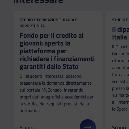
CATEGORIA:
CATEGORI
STUDIO E FORMAZIONE, BANDI E
STUDIO E
OPPORTUNITÀ
Il di
Fondo per il credito ai
Italia
giovani: aperta la
Il Dipart
piattaforma per
Giovanili
richiedere i finanziamenti
ritorna a
garantiti dallo Stato
appuntam
formazio
Gli studenti interessati possono
scolastic
presentare la domanda direttamente
presso l
sul portale MyConsap, inserendo i
13 marzo
propri dati anagrafici e accademici per
all’inter
la verifica dei requisiti previsti dalla
lo Sport 
normativa.
Scopri
Scopri