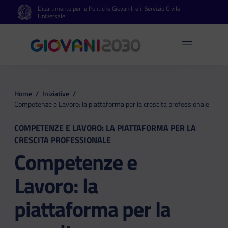
Dipartimento per le Politiche Giovanili e il Servizio Civile
Vai al contenuto principale
Vai al footer
Universale
Apri 
Home
/
Iniziative
/
Competenze e Lavoro: la piattaforma per la crescita professionale
COMPETENZE E LAVORO: LA PIATTAFORMA PER LA
CRESCITA PROFESSIONALE
Competenze e
Lavoro: la
piattaforma per la