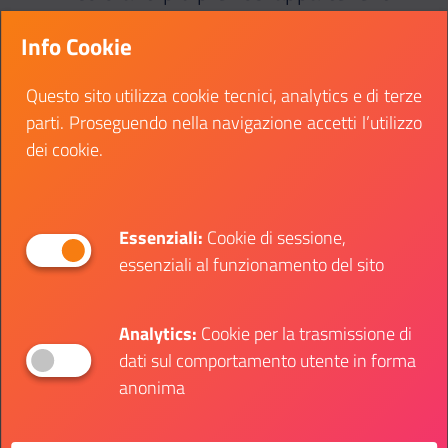
alla famiglia dei coloranti naturali
Info Cookie
nonché uno dei più forti e luminosi
che il mondo abbia conosciuto.”
Questo sito utilizza cookie tecnici, analytics e di terze
parti. Proseguendo nella navigazione accetti l’utilizzo
Leatrice Eiseman - Direttore esecutivo,
dei cookie.
Pantone Color Institute
Essenziali:
Cookie di sessione,
Una nuova prospettiva, quindi, che spinge ad
essenziali al funzionamento del sito
affrontare con audacia il cambiamento in ogni
ambito.
Analytics:
Cookie per la trasmissione di
Un colore speciale, ribelle e allo stesso tempo
dati sul comportamento utente in forma
inclusivo, espressione di uno ‘spirito sperimentale’
anonima
che ha portato alla nascita dell'hashtag
#magentaverse: un richiamo chiaro al legame del
Viva Magenta con il mondo virtuale, simbolo per