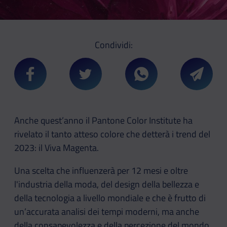
Condividi:
Condividi su Facebook
Condividi su Twitter
Condividi su Whatsa
Condivi
Anche quest’anno il Pantone Color Institute ha
rivelato il tanto atteso colore che detterà i trend del
2023: il Viva Magenta.
Una scelta che influenzerà per 12 mesi e oltre
l'industria della moda, del design della bellezza e
della tecnologia a livello mondiale e che è frutto di
un’accurata analisi dei tempi moderni, ma anche
della consapevolezza e della percezione del mondo