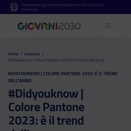
Dipartimento per le Politiche Giovanili e il Servizio Civile
Vai al contenuto principale
Vai al footer
Universale
Apri 
Home
/
Iniziative
/
#Didyouknow | Colore Pantone 2023: è il trend dell’anno
#DIDYOUKNOW | COLORE PANTONE 2023: È IL TREND
DELL’ANNO
#Didyouknow |
Colore Pantone
2023: è il trend