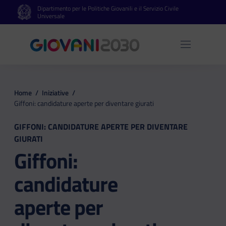
Dipartimento per le Politiche Giovanili e il Servizio Civile
Vai al contenuto principale
Vai al footer
Universale
Apri 
Home
/
Iniziative
/
Giffoni: candidature aperte per diventare giurati
GIFFONI: CANDIDATURE APERTE PER DIVENTARE
GIURATI
Giffoni:
candidature
aperte per