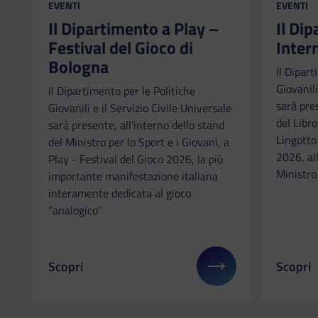
CATEGORIA:
CATEGORI
EVENTI
EVENTI
Il Dipartimento a Play –
Il Di
Festival del Gioco di
Inter
Bologna
Il Dipart
Giovanili
Il Dipartimento per le Politiche
sarà pre
Giovanili e il Servizio Civile Universale
del Libr
sarà presente, all’interno dello stand
Lingotto
del Ministro per lo Sport e i Giovani, a
2026, all
Play - Festival del Gioco 2026, la più
Ministro 
importante manifestazione italiana
interamente dedicata al gioco
“analogico”
Scopri
Scopri
Il link ti porterà ad avere maggiori dettagli su: Il
Il link 