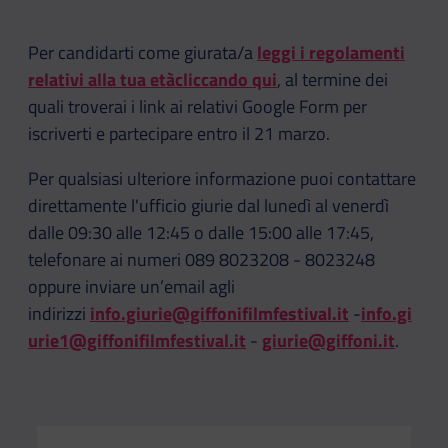
Per candidarti come giurata/a
leggi i regolamenti
relativi alla tua etàcliccando qui
, al termine dei
quali troverai i link ai relativi Google Form per
iscriverti e partecipare entro il 21 marzo.
Per qualsiasi ulteriore informazione puoi contattare
direttamente l'ufficio giurie dal lunedì al venerdì
dalle 09:30 alle 12:45 o dalle 15:00 alle 17:45,
telefonare ai numeri 089 8023208 - 8023248
oppure inviare un’email agli
indirizzi
info.giurie@giffonifilmfestival.it
-
info.gi
urie1@giffonifilmfestival.it
-
giurie@giffoni.it
.