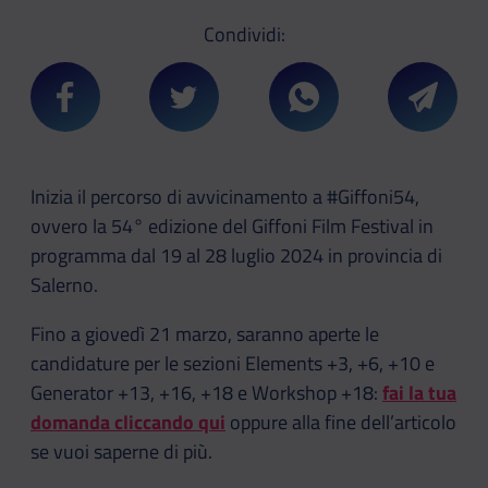
Condividi:
Condividi su Facebook
Condividi su Twitter
Condividi su Whatsa
Condivi
Inizia il percorso di avvicinamento a #Giffoni54,
ovvero la 54° edizione del Giffoni Film Festival in
programma dal 19 al 28 luglio 2024 in provincia di
Salerno.
Fino a giovedì 21 marzo, saranno aperte le
candidature per le sezioni Elements +3, +6, +10 e
Generator +13, +16, +18 e Workshop +18:
fai la tua
domanda cliccando qui
oppure alla fine dell’articolo
se vuoi saperne di più.