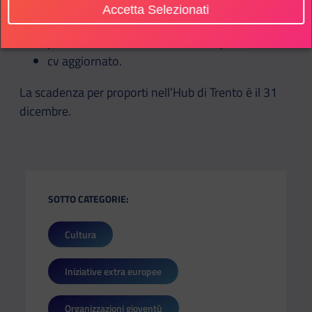
Accetta Selezionati
lettera motivazionale in cui spieghi chi sei e
perché vuoi diventare Global Shaper
cv aggiornato.
La scadenza per proporti nell’Hub di Trento è il 31
dicembre.
SOTTO CATEGORIE:
Cultura
Iniziative extra europee
Organizzazioni gioventù