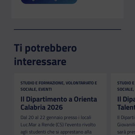
Ti potrebbero
interessare
CATEGORIA:
CATEGORI
STUDIO E FORMAZIONE, VOLONTARIATO E
STUDIO E
SOCIALE, EVENTI
SOCIALE,
Il Dipartimento a Orienta
Il Di
Calabria 2026
Talen
Dal 20 al 22 gennaio presso i locali
Il Dipart
Luc.Mar a Rende (CS) l’evento rivolto
Giovanili
agli studenti che si apprestano alla
sarà pre