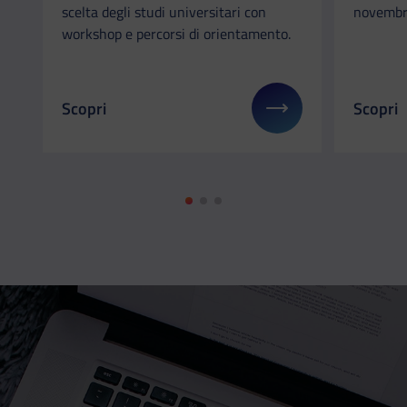
scelta degli studi universitari con
novembr
workshop e percorsi di orientamento.
Scopri
Scopri
Il link ti porterà ad avere maggiori dettagli su: Il
Il link 