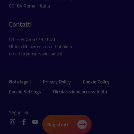
00184 Roma - Italia
Contatti
tel. +39 06 6779 2600
Ufficio Relazioni con il Pubblico
email
urp@serviziocivile.it
Sezione Link Utili e Social
Note legali
Privacy Policy
Cookie Policy
Cookie Settings
Dichiarazione accessibilità
Seguici su:
Registrati
instagram
facebook
youtube