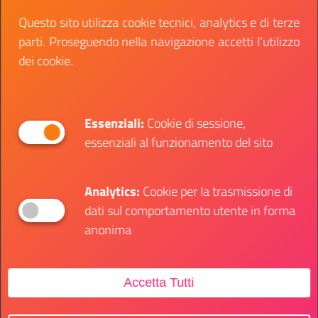
aspetti fondamentali:
Questo sito utilizza cookie tecnici, analytics e di terze
parti. Proseguendo nella navigazione accetti l’utilizzo
Inquinamento e cambiamenti climatici
dei cookie.
Istruzione e lavoro
Inclusione ed equità.
Essenziali:
Cookie di sessione,
Entra nella rete internazionale
essenziali al funzionamento del sito
WEF
Puoi entrare in questa rete di volontari se hai tra i
Analytics:
Cookie per la trasmissione di
20 e i 30 anni e se vuoi metterti in gioco diventando
dati sul comportamento utente in forma
protagonista del benessere delle tua comunità.
anonima
Puoi inviare la tua domanda di partecipazione al
nuovo progetto a
questa email
.
Accetta Tutti
I documenti da allegare sono i seguenti: