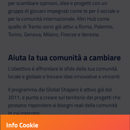
per scambiare opinioni, idee e progetti con un
gruppo di giovani impegnati come te per il sociale e
per la comunità internazionale. Altri Hub come
quello di Trento sono già attivi a Roma, Palermo,
Torino, Genova, Milano, Firenze e Venezia.
Aiuta la tua comunità a cambiare
L’obiettivo è affrontare le sfide della tua comunità
locale e globale e trovare idee innovative e vincenti.
Il programma dei Global Shapers è attivo già dal
2011, e punta a creare sul territorio dei progetti che
possano rispondere ai bisogni reali della comunità
in cui nascono.
Info Cookie
Il gruppo di Trento concentrerà il suo lavoro su tre