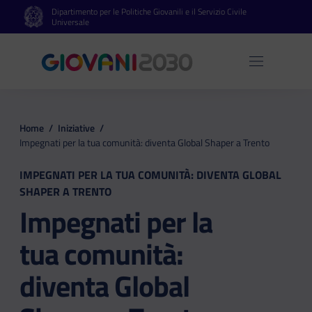
Dipartimento per le Politiche Giovanili e il Servizio Civile
Vai al contenuto principale
Vai al footer
Universale
Apri 
Home
/
Iniziative
/
Impegnati per la tua comunità: diventa Global Shaper a Trento
IMPEGNATI PER LA TUA COMUNITÀ: DIVENTA GLOBAL
SHAPER A TRENTO
Impegnati per la
tua comunità:
diventa Global