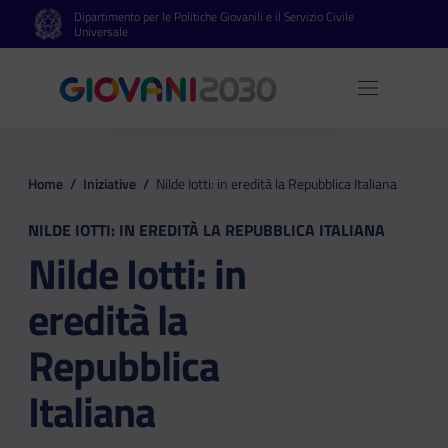
Dipartimento per le Politiche Giovanili e il Servizio Civile
Vai al contenuto principale
Vai al footer
Universale
Apri 
Home
/
Iniziative
/
Nilde Iotti: in eredità la Repubblica Italiana
NILDE IOTTI: IN EREDITÀ LA REPUBBLICA ITALIANA
Nilde Iotti: in
eredità la
Repubblica
Italiana