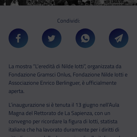
Condividi:
Condividi su Facebook
Condividi su Twitter
Condividi su Whatsa
Condivi
La mostra “L’eredità di Nilde Iotti”, organizzata da
Fondazione Gramsci Onlus, Fondazione Nilde Iotti e
Associazione Enrico Berlinguer, è ufficialmente
aperta.
L’inaugurazione si è tenuta il 13 giugno nell’Aula
Magna del Rettorato de La Sapienza, con un
convegno per ricordare la figura di Iotti, statista
italiana che ha lavorato duramente per i diritti di