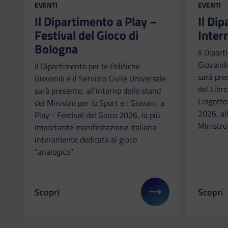
CATEGORIA:
CATEGORI
EVENTI
EVENTI
Il Dipartimento a Play –
Il Di
Festival del Gioco di
Inter
Bologna
Il Dipart
Giovanili
Il Dipartimento per le Politiche
sarà pre
Giovanili e il Servizio Civile Universale
del Libr
sarà presente, all’interno dello stand
Lingotto
del Ministro per lo Sport e i Giovani, a
2026, all
Play - Festival del Gioco 2026, la più
Ministro 
importante manifestazione italiana
interamente dedicata al gioco
“analogico”
Scopri
Scopri
Il link ti porterà ad avere maggiori dettagli su: Il
Il link 