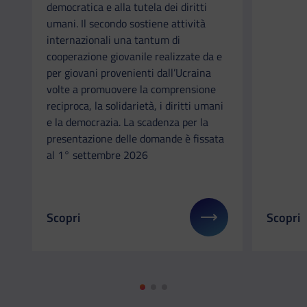
democratica e alla tutela dei diritti
umani. Il secondo sostiene attività
internazionali una tantum di
cooperazione giovanile realizzate da e
per giovani provenienti dall’Ucraina
volte a promuovere la comprensione
reciproca, la solidarietà, i diritti umani
e la democrazia. La scadenza per la
presentazione delle domande è fissata
al 1° settembre 2026
Scopri
Scopri
Il link ti porterà ad avere maggiori dettagli su: 
Il link 