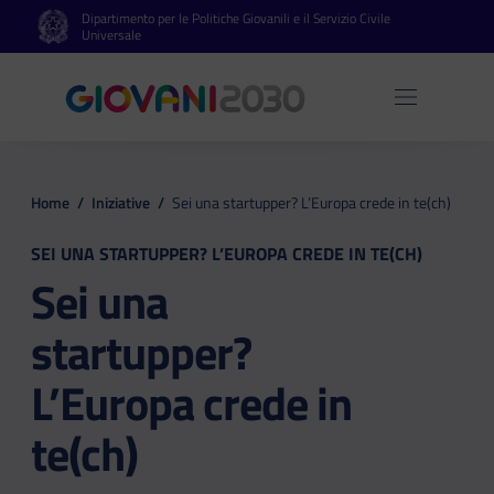
Dipartimento per le Politiche Giovanili e il Servizio Civile
Vai al contenuto principale
Vai al footer
Universale
Apri 
Home
/
Iniziative
/
Sei una startupper? L’Europa crede in te(ch)
SEI UNA STARTUPPER? L’EUROPA CREDE IN TE(CH)
Sei una
startupper?
L’Europa crede in
te(ch)