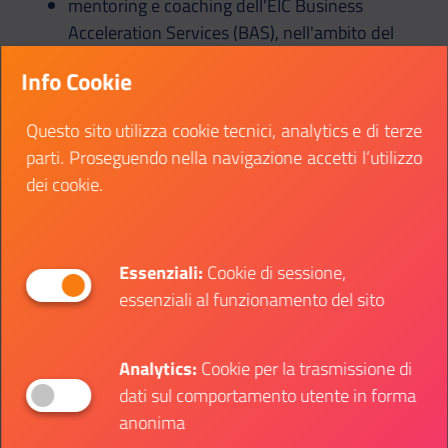
mentoring e coaching dell'EIC Business
Acceleration Services (BAS), nell'ambito del
"Women Leadership Programme"
Info Cookie
la possibilità di partecipare a eventi dedicati di
InvestEU e Enterprise Europe Network.
Questo sito utilizza cookie tecnici, analytics e di terze
parti. Proseguendo nella navigazione accetti l’utilizzo
dei cookie.
Candida la tua startup
Il programma partirà nel 2022, e prevede
l’accettazione di circa 50 profili.
Essenziali:
Cookie di sessione,
essenziali al funzionamento del sito
Dovrai inviare la domanda, in inglese, direttamente
sul
Portale Finanziamenti e Gare
entro le 17:00 del
10 novembre 2021.
Analytics:
Cookie per la trasmissione di
dati sul comportamento utente in forma
Se vuoi saperne di più su Women Tech EU e sulle
anonima
modalità di partecipazione, consulta le
FAQ
o