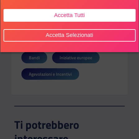
contatta l’organizzazione via
email
.
Accetta Tutti
Accetta Selezionati
SOTTO CATEGORIE:
Bandi
Iniziative europee
Agevolazioni e Incentivi
Ti potrebbero
interessare