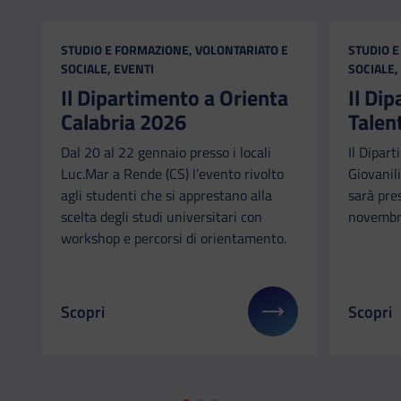
CATEGORIA:
CATEGORI
STUDIO E FORMAZIONE, VOLONTARIATO E
STUDIO E
SOCIALE, EVENTI
SOCIALE,
Il Dipartimento a Orienta
Il Di
Calabria 2026
Talen
Dal 20 al 22 gennaio presso i locali
Il Dipart
Luc.Mar a Rende (CS) l’evento rivolto
Giovanili
agli studenti che si apprestano alla
sarà pre
scelta degli studi universitari con
novembr
workshop e percorsi di orientamento.
Scopri
Scopri
Il link ti porterà ad avere maggiori dettagli su: Il
Il link 