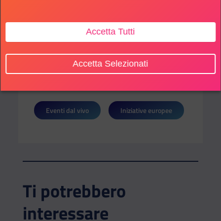
per tanti ragazzi e ragazze che, come te, vogliono
fare la differenza!
Accetta Tutti
Accetta Selezionati
SOTTO CATEGORIE:
Eventi dal vivo
Iniziative europee
Ti potrebbero
interessare