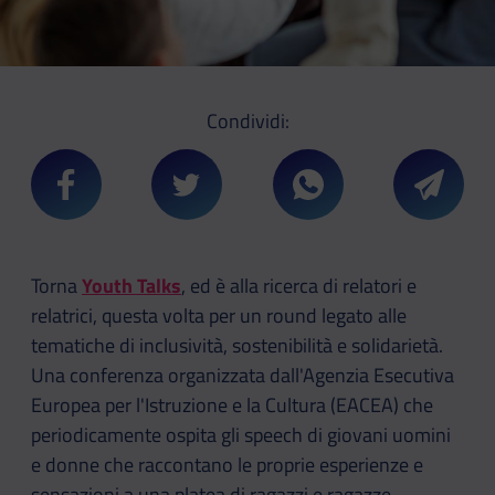
Condividi:
Condividi su Facebook
Condividi su Twitter
Condividi su Whatsa
Condivi
Torna
Youth Talks
, ed è alla ricerca di relatori e
relatrici, questa volta per un round legato alle
tematiche di inclusività, sostenibilità e solidarietà.
Una conferenza organizzata dall'Agenzia Esecutiva
Europea per l'Istruzione e la Cultura (EACEA) che
periodicamente ospita gli speech di giovani uomini
e donne che raccontano le proprie esperienze e
sensazioni a una platea di ragazzi e ragazze