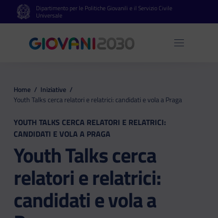
Dipartimento per le Politiche Giovanili e il Servizio Civile
Vai al contenuto principale
Vai al footer
Universale
Apri 
Home
/
Iniziative
/
Youth Talks cerca relatori e relatrici: candidati e vola a Praga
YOUTH TALKS CERCA RELATORI E RELATRICI:
CANDIDATI E VOLA A PRAGA
Youth Talks cerca
relatori e relatrici:
candidati e vola a