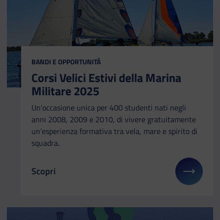
CATEGORIA:
BANDI E OPPORTUNITÀ
Corsi Velici Estivi della Marina
Militare 2025
Un’occasione unica per 400 studenti nati negli
anni 2008, 2009 e 2010, di vivere gratuitamente
un’esperienza formativa tra vela, mare e spirito di
squadra.
Scopri
Il link ti porterà ad avere maggiori dettagli su: Cor