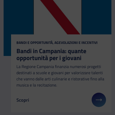
CATEGORIA:
BANDI E OPPORTUNITÀ, AGEVOLAZIONI E INCENTIVI
Bandi in Campania: quante
opportunità per i giovani
La Regione Campania finanzia numerosi progetti
destinati a scuole e giovani per valorizzare talenti
che vanno dalle arti culinarie e ristorative fino alla
musica e la recitazione.
Scopri
Il link ti porterà ad avere maggiori dettagli su: B