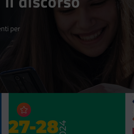
 il discorso
nti per
Aggiungi ai preferiti