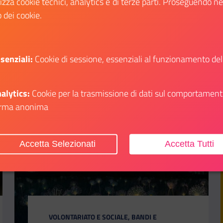
lizza cookie tecnici, analytics e di terze parti. Proseguendo n
Scopri
o dei cookie.
li su: In Europa la tua opinione conta
Il link ti porterà ad avere maggiori dettagli 
senziali:
Cookie di sessione, essenziali al funzionamento del
alytics:
Cookie per la trasmissione di dati sul comportament
Aggiungi ai preferiti
rma anonima
Accetta Selezionati
Accetta Tutti
CATEGORIA:
VOLONTARIATO E SOCIALE, BANDI E