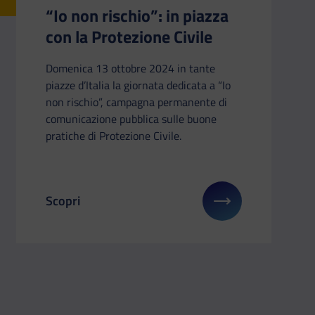
“Io non rischio”: in piazza
con la Protezione Civile
Domenica 13 ottobre 2024 in tante
piazze d’Italia la giornata dedicata a “Io
non rischio”, campagna permanente di
comunicazione pubblica sulle buone
pratiche di Protezione Civile.
Scopri
: Contest: scatti che celebrano la natura
Il link ti porterà ad avere maggiori dettagli su: “Io