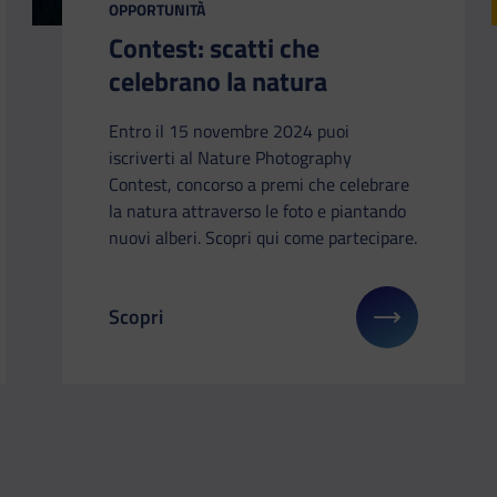
OPPORTUNITÀ
Contest: scatti che
celebrano la natura
Entro il 15 novembre 2024 puoi
iscriverti al Nature Photography
Contest, concorso a premi che celebrare
la natura attraverso le foto e piantando
nuovi alberi. Scopri qui come partecipare.
Scopri
gli su: Motore… azione! Cortometraggi in gara
Il link ti porterà ad avere maggiori dettagli su