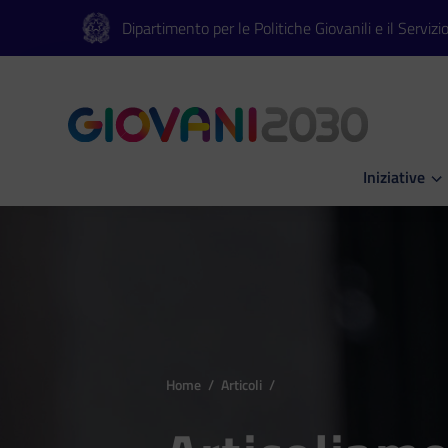
Vai al contenuto principale
Vai al footer
Dipartimento per le Politiche Giovanili e il Servizi
Iniziative
Apri Iniziati
Home
/
Articoli
/