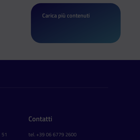
Carica più contenuti
di “Io non rischio”: in piazza con la P
Contatti
, 51
tel. +39 06 6779 2600