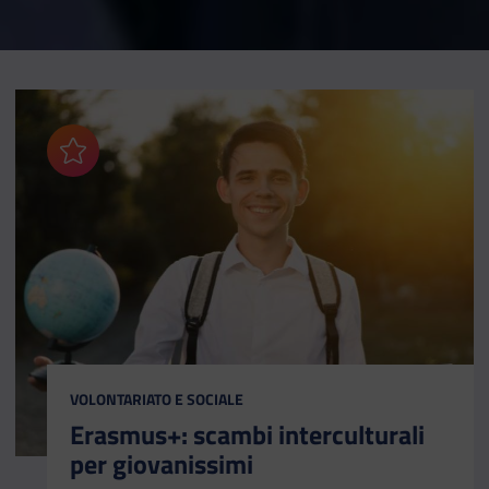
Aggiungi ai preferiti
CATEGORIA:
VOLONTARIATO E SOCIALE
Erasmus+: scambi interculturali
per giovanissimi