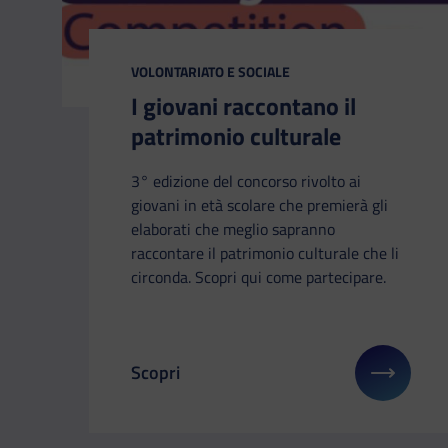
CATEGORIA:
VOLONTARIATO E SOCIALE
I giovani raccontano il
patrimonio culturale
3° edizione del concorso rivolto ai
giovani in età scolare che premierà gli
elaborati che meglio sapranno
raccontare il patrimonio culturale che li
circonda. Scopri qui come partecipare.
Scopri
Il link ti porterà ad avere maggiori dettag