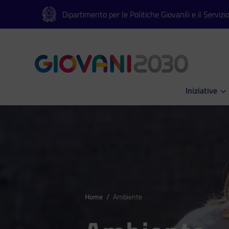
Vai al contenuto principale
Vai al footer
Dipartimento per le Politiche Giovanili e il Servizi
Iniziative
Apri Iniziati
Home
/
Ambiente