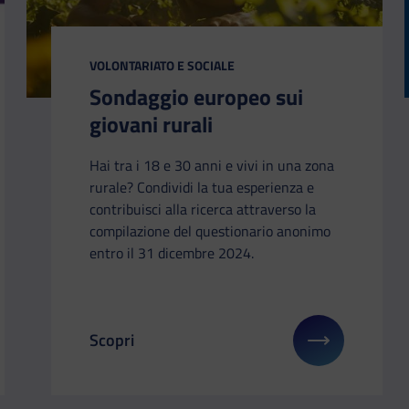
CATEGORIA:
VOLONTARIATO E SOCIALE
Sondaggio europeo sui
giovani rurali
Hai tra i 18 e 30 anni e vivi in una zona
rurale? Condividi la tua esperienza e
contribuisci alla ricerca attraverso la
compilazione del questionario anonimo
entro il 31 dicembre 2024.
Scopri
li su: I giovani raccontano il patrimonio culturale
Il link ti porterà ad avere maggiori dettagli s