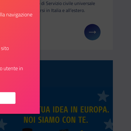
intervento di Servizio civile universale
da realizzarsi in Italia e all’estero.
ella navigazione
Scopri
u: 55° Giornata Mondiale della Terra
Il link ti porterà ad avere maggiori dettagli su: Ser
 sito
o utente in
Aggiungi ai preferiti