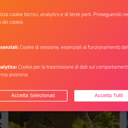
Earth Day Italia per celebrare la 55°
Giornata Mondiale della Terra
lizza cookie tecnici, analytics e di terze parti. Proseguendo n
o dei cookie.
Scopri
i su: Corsi Velici Estivi della Marina Militare 2025
Il link ti porterà ad avere maggiori dettagli s
senziali:
Cookie di sessione, essenziali al funzionamento del
alytics:
Cookie per la trasmissione di dati sul comportament
rma anonima
Aggiungi ai preferiti
Accetta Selezionati
Accetta Tutti