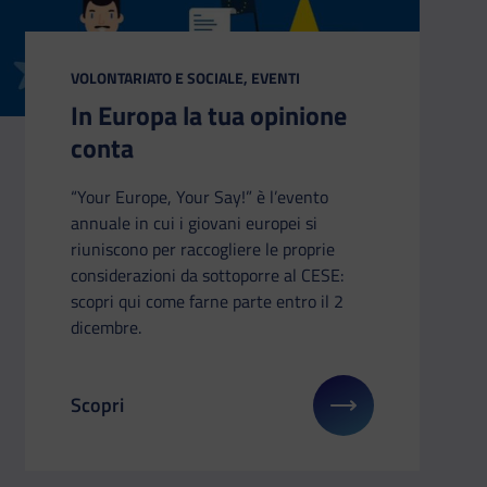
CATEGORIA:
VOLONTARIATO E SOCIALE, EVENTI
In Europa la tua opinione
conta
“Your Europe, Your Say!” è l’evento
annuale in cui i giovani europei si
riuniscono per raccogliere le proprie
considerazioni da sottoporre al CESE:
scopri qui come farne parte entro il 2
dicembre.
Scopri
u: Sondaggio europeo sui giovani rurali
Il link ti porterà ad avere maggiori dettagli su: In