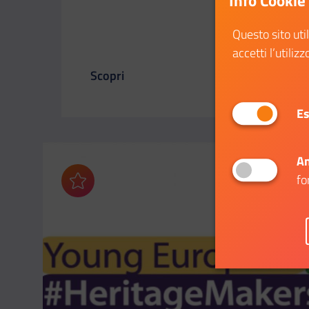
Info Cookie
Questo sito uti
accetti l’utilizz
Scopri
Il link ti porterà ad avere maggiori dettagl
Es
An
fo
Aggiungi ai preferiti