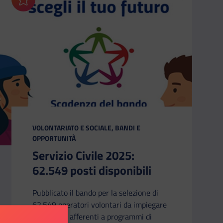
Aggiungi ai preferiti
CATEGORIA:
VOLONTARIATO E SOCIALE, BANDI E
OPPORTUNITÀ
Servizio Civile 2025:
62.549 posti disponibili
Pubblicato il bando per la selezione di
62.549 operatori volontari da impiegare
in progetti afferenti a programmi di