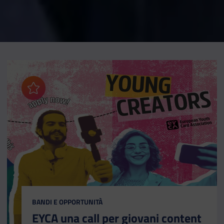
Aggiungi ai preferiti
CATEGORIA:
BANDI E OPPORTUNITÀ
EYCA una call per giovani content