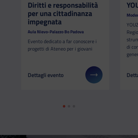
Diritti e responsabilità
YO
per una cittadinanza
Mode
impegnata
YOUZ 
Aula Nievo-Palazzo Bo Padova
Regi
strum
Evento dedicato a far conoscere i
di co
progetti di Ateneo per i giovani
gener
Dettagli evento
Dett
Il link ti porterà ad avere maggiori dettagli su:
Il li