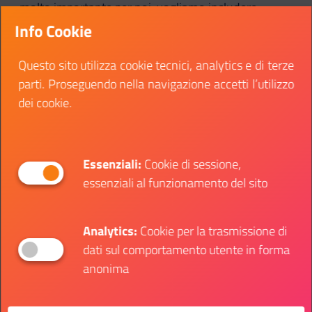
molto importante per noi, vogliamo includere
persone di diverse e minoranze sfondi per riflettere
Info Cookie
meglio la società
Questo sito utilizza cookie tecnici, analytics e di terze
Questo può essere ottenuto avanzando le proprie
parti. Proseguendo nella navigazione accetti l’utilizzo
richieste, a partire con la necessità di includere la
dei cookie.
società civile e i rappresentanti dei giovani nei
meccanismi ufficiali preposti all'attuazione e al
controllo decisioni prese durante il Vertice.
Essenziali:
Cookie di sessione,
Inoltre, vogliamo costruire una narrativa comune
essenziali al funzionamento del sito
sui risultati dell'European Youth Event e del May
Civil Giornate della società che hanno riunito le parti
Analytics:
Cookie per la trasmissione di
interessate di entrambi continenti.
dati sul comportamento utente in forma
anonima
Risultati Attesi
Come risultato concreto, desideriamo mettere in