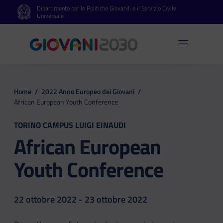
Dipartimento per le Politiche Giovanili e il Servizio Civile
Vai al contenuto principale
Vai al footer
Universale
Apri 
Home
/
2022 Anno Europeo dei Giovani
/
African European Youth Conference
TORINO CAMPUS LUIGI EINAUDI
African European
Youth Conference
22 ottobre 2022 - 23 ottobre 2022