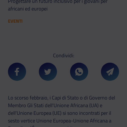
Progettare un futuro inclusivo per i giovani per
africani ed europei
EVENTI
Condividi:
Condividi su Facebook
Condividi su Twitter
Condividi su Whatsa
Condivi
Lo scorso febbraio, i Capi di Stato o di Governo del
Membro Gli Stati dell'Unione Africana (UA) e
dell'Unione Europea (UE) si sono incontrati per il
sesto vertice Unione Europea-Unione Africana a