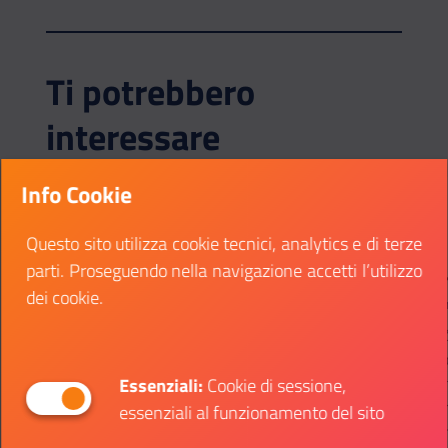
Ti potrebbero
interessare
Info Cookie
MER
23
NOV
CATEGORIA:
CATEG
-
-
Questo sito utilizza cookie tecnici, analytics e di terze
Diritti e responsabilità
YO
parti. Proseguendo nella navigazione accetti l’utilizzo
per una cittadinanza
dei cookie.
Mode
impegnata
YOUZ 
Aula Nievo-Palazzo Bo Padova
Regi
strum
Essenziali:
Cookie di sessione,
Evento dedicato a far conoscere i
di co
essenziali al funzionamento del sito
progetti di Ateneo per i giovani
gener