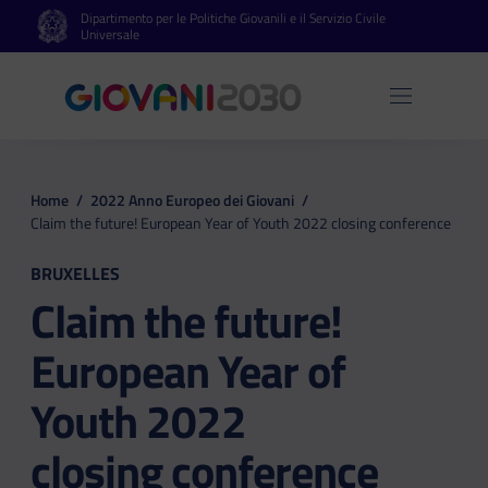
Dipartimento per le Politiche Giovanili e il Servizio Civile
Vai al contenuto principale
Vai al footer
Universale
Apri 
Home
/
2022 Anno Europeo dei Giovani
/
Claim the future! European Year of Youth 2022 closing conference
BRUXELLES
Claim the future!
European Year of
Youth 2022
closing conference