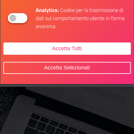
Analytics:
Cookie per la trasmissione di
dati sul comportamento utente in forma
anonima
Dettagli evento
Dett
Il link ti porterà ad avere maggiori dettagli su:
Il li
Accetta Tutti
Accetta Selezionati