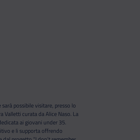
Whatsapp
ividi su Telegram
 sarà possibile visitare, presso lo
 Valletti curata da Alice Naso. La
dedicata ai giovani under 35.
itivo e li supporta offrendo
sce dal progetto “I don’t remember