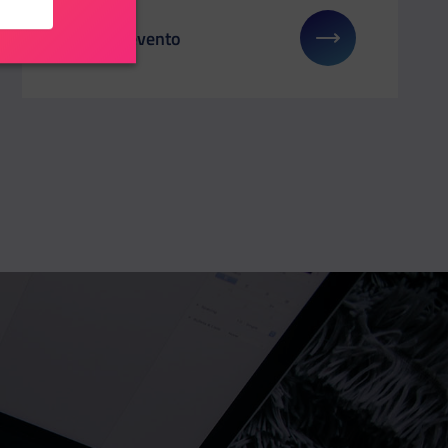
Dettagli evento
: YOUZ
Il link ti porterà ad avere maggiori dettagli su: C