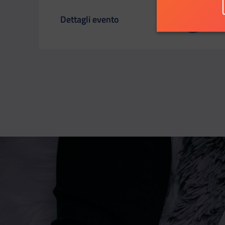
Dettagli evento
Il link ti porterà ad avere maggiori dettagli