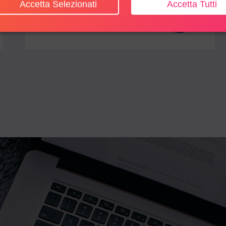
Accetta Selezionati
Accetta Tutti
Dettagli evento
 su: Diritti e responsabilità per una cittadinanza impegnata
Il link ti porterà ad avere maggiori dettagli su