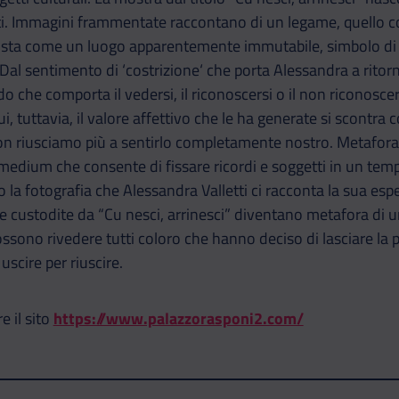
. Immagini frammentate raccontano di un legame, quello con 
 vista come un luogo apparentemente immutabile, simbolo di 
Dal sentimento di ‘costrizione‘ che porta Alessandra a ritorna
do che comporta il vedersi, il riconoscersi o il non riconoscers
ui, tuttavia, il valore affettivo che le ha generate si scontr
n riusciamo più a sentirlo completamente nostro. Metafora d
 medium che consente di fissare ricordi e soggetti in un tem
so la fotografia che Alessandra Valletti ci racconta la sua e
e custodite da “Cu nesci, arrinesci” diventano metafora di 
ossono rivedere tutti coloro che hanno deciso di lasciare la 
uscire per riuscire.
e il sito
https://www.palazzorasponi2.com/