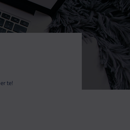
er te!