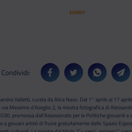
EVENTI
Condividi:
Condividi su Facebook
Condividi su Twitter
Condividi su 
Cond
ndra Valletti, curata da Alice Naso. Dal 1° aprile al 17 aprile
via Massimo d’Azeglio 2, la mostra fotografica di Alessandra
O30, promossa dall’Assessorato per le Politiche giovanili e 
te a giovani artisti di fruire gratuitamente dello Spazio Espos
ogetti culturali. La mostra dal titolo “Cu nesci, arrinesci” na