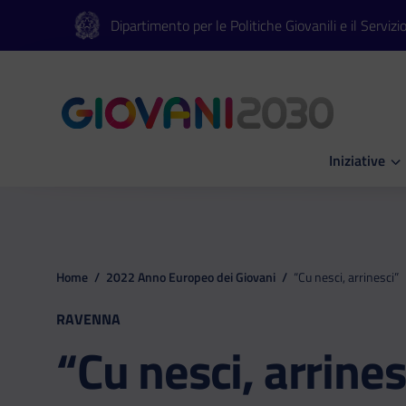
Vai al contenuto principale
Vai al footer
Dipartimento per le Politiche Giovanili e il Servizi
Iniziative
Apri Iniziati
Home
/
2022 Anno Europeo dei Giovani
/
“Cu nesci, arrinesci”
RAVENNA
“Cu nesci, arrines