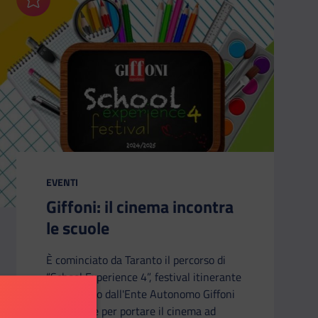
Aggiungi ai preferiti
CATEGORIA:
EVENTI
Giffoni: il cinema incontra
le scuole
È cominciato da Taranto il percorso di
“School Experience 4”, festival itinerante
organizzato dall'Ente Autonomo Giffoni
Experience per portare il cinema ad