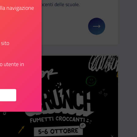
alunni e docenti delle scuole.
ella navigazione
Scopri
u: Un’app contro la violenza di genere online
Il link ti porterà ad avere maggiori dettagli su: Giff
 sito
o utente in
Aggiungi ai preferiti