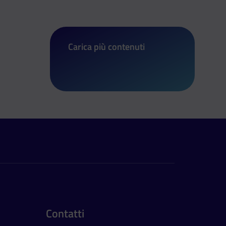
Carica più contenuti
di Crunch Festival, per chi mastica f
Contatti