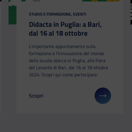
CATEGORIA:
STUDIO E FORMAZIONE, EVENTI
Didacta in Puglia: a Bari,
dal 16 al 18 ottobre
L’importante appuntamento sulla
formazione e l’innovazione del mondo
della scuola sbarca in Puglia, alla Fiera
del Levante di Bari, dal 16 al 18 ottobre
2024. Scopri qui come partecipare.
Scopri
li su: Conversazioni sul Futuro a Lecce
Il link ti porterà ad avere maggiori dettagli su: