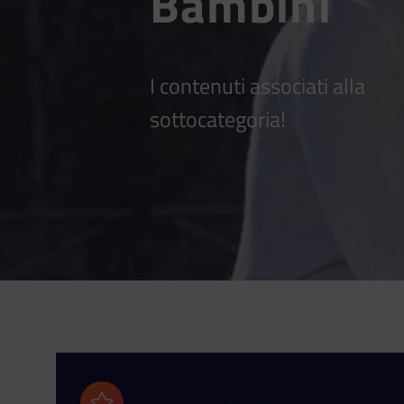
Bambini
I contenuti associati alla
sottocategoria!