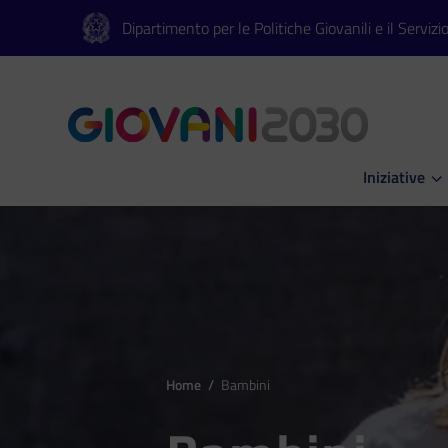
Vai al contenuto principale
Vai al footer
Dipartimento per le Politiche Giovanili e il Servizi
Iniziative
Apri Iniziati
Home
/
Bambini