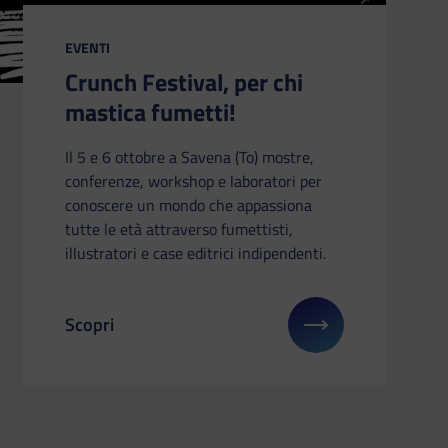
CATEGORIA:
EVENTI
Crunch Festival, per chi
mastica fumetti!
Il 5 e 6 ottobre a Savena (To) mostre,
conferenze, workshop e laboratori per
conoscere un mondo che appassiona
tutte le età attraverso fumettisti,
illustratori e case editrici indipendenti.
Scopri
 Didacta in Puglia: a Bari, dal 16 al 18 ottobre
Il link ti porterà ad avere maggiori dettagli su: Cru