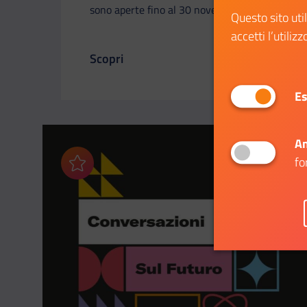
sono aperte fino al 30 novembre 2024.
Questo sito uti
accetti l’utilizz
Scopri
Il link ti porterà ad avere maggiori dettag
Es
An
fo
Aggiungi ai preferiti