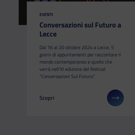
CATEGORIA:
EVENTI
Conversazioni sul Futuro a
Lecce
Dal 16 al 20 ottobre 2024 a Lecce, 5
giorni di appuntamenti per raccontare il
mondo contemporaneo e quello che
verrà nell’XI edizione del festival
“Conversazioni Sul Futuro”.
Scopri
Il link ti porterà ad avere maggiori dettag