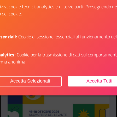
online. Scoprila in questo articolo.
lizza cookie tecnici, analytics e di terze parti. Proseguendo n
o dei cookie.
Scopri
li su: Premio “Città Italiana dei Giovani” 2025
Il link ti porterà ad avere maggiori dettagli s
senziali:
Cookie di sessione, essenziali al funzionamento del
alytics:
Cookie per la trasmissione di dati sul comportament
rma anonima
Aggiungi ai preferiti
Accetta Selezionati
Accetta Tutti