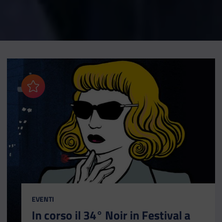
Aggiungi ai preferiti
CATEGORIA:
EVENTI
In corso il 34° Noir in Festival a