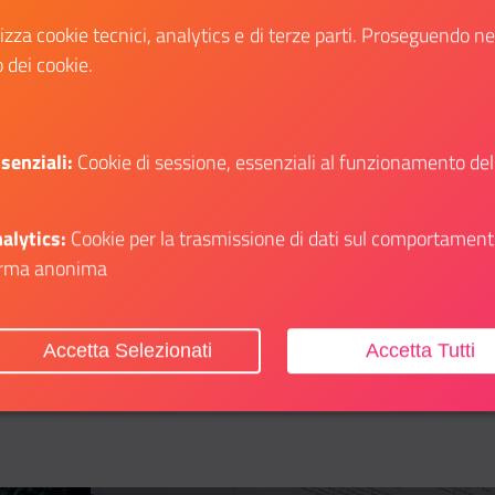
Online
lizza cookie tecnici, analytics e di terze parti. Proseguendo n
Partecipa al contest #TheEuropeIWant
o dei cookie.
dell'UE e mostra le tue abilità
senziali:
Cookie di sessione, essenziali al funzionamento del
Dettagli evento
alytics:
Cookie per la trasmissione di dati sul comportament
 su: Concorso delle Arti e della Cultura “Italia è Cultura”
Il link ti porterà ad avere maggiori dettagli s
rma anonima
Accetta Selezionati
Accetta Tutti