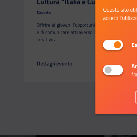
Cultura “Italia è Cultura”
Questo sito uti
Caserta
accetti l’utilizz
Offrire ai giovani l’opportunità di “parlare”
e di comunicare attraverso l’arte, l’estro, la
creatività
Es
Dettagli evento
An
Il link ti porterà ad avere maggiori dettagli
fo