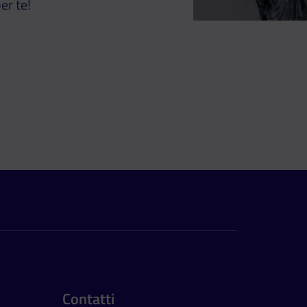
er te!
Contatti