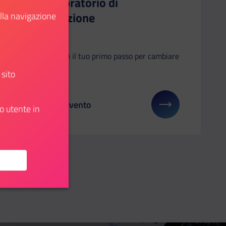
un laboratorio di
innovazione
ella navigazione
Roma
L'Officina è il tuo primo passo per cambiare
il paese
 sito
Dettagli evento
o utente in
u: #TheEuropeIWant
Il link ti porterà ad avere maggiori dettagli su: Off