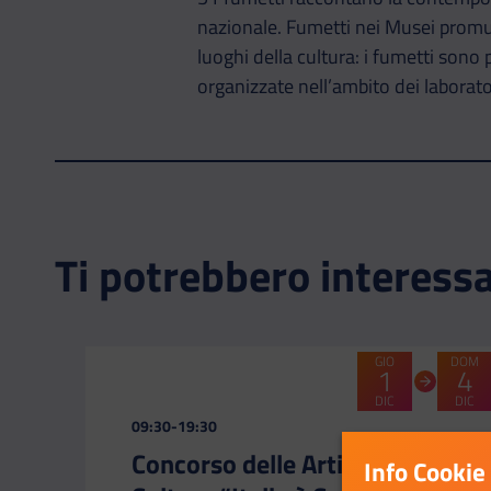
nazionale. Fumetti nei Musei promuov
luoghi della cultura: i fumetti sono 
organizzate nell’ambito dei laborator
Ti potrebbero interess
GIO
DOM
1
4
DIC
DIC
CATEGORIA:
09:30-19:30
Concorso delle Arti e della
Info Cookie