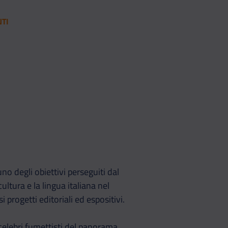
NTI
Whatsapp
ividi su Telegram
uno degli obiettivi perseguiti dal
ltura e la lingua italiana nel
progetti editoriali ed espositivi.
 celebri fumettisti del panorama