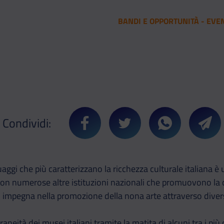
BANDI E OPPORTUNITÀ - EVE
Condividi:
Condividi su Facebook
Condividi su Twitter
Condividi su 
Cond
uaggi che più caratterizzano la ricchezza culturale italiana è 
 con numerose altre istituzioni nazionali che promuovono la cu
i impegna nella promozione della nona arte attraverso diversi 
eità dei musei italiani tramite la matita di alcuni tra i più