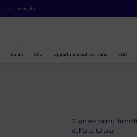
o Civile Universale
Bandi
SCU
Opportunità sul territorio
CGN
ve
Ti appassionano i fumetti?
dell'arte italiana.