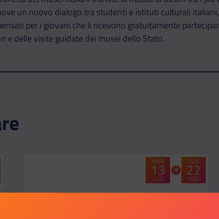
e un nuovo dialogo tra studenti e istituti culturali italiani,
pensati per i giovani che li ricevono gratuitamente partecipa
i e delle visite guidate dei musei dello Stato.
are
MER
LUN
13
22
LUG
AGO
CATEGORIA:
-
#TheEuropeIWant