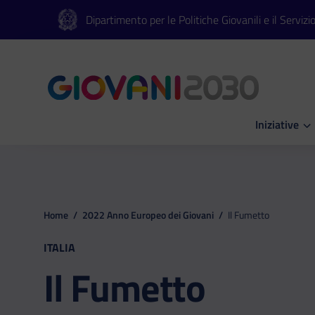
Vai al contenuto principale
Vai al footer
Dipartimento per le Politiche Giovanili e il Servizi
Iniziative
Apri Iniziati
Home
/
2022 Anno Europeo dei Giovani
/
Il Fumetto
ITALIA
Il Fumetto