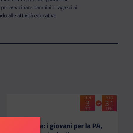
 per avvicinare bambini e ragazzi ai
ndo alle attività educative
LUN
MAR
3
31
OTT
GEN
CATEGORIA:
-
Officina: i giovani per la PA,