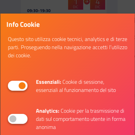
1
4
DIC
DIC
CATEGORIA:
CATEG
09:30-19:30
-
Concorso delle Arti e
Offi
Info Cookie
della Cultura “Italia è
PA,
Cultura”
inn
Questo sito utilizza cookie tecnici, analytics e di terze
parti. Proseguendo nella navigazione accetti l’utilizzo
Caserta
Roma
dei cookie.
Offrire ai giovani l’opportunità di
L'Off
“parlare” e di comunicare
cambi
attraverso l’arte, l’estro, la
creatività
Essenziali:
Cookie di sessione,
essenziali al funzionamento del sito
Dettagli evento
Dett
Il link ti porterà ad avere maggiori dettagli su: 
Il li
Analytics:
Cookie per la trasmissione di
dati sul comportamento utente in forma
anonima