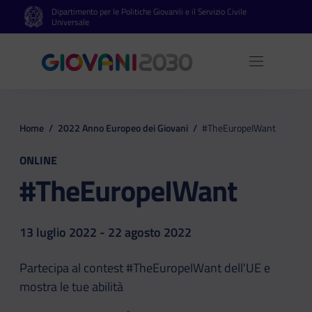
Dipartimento per le Politiche Giovanili e il Servizio Civile
Vai al contenuto principale
Vai al footer
Universale
Apri 
Home
/
2022 Anno Europeo dei Giovani
/
#TheEuropeIWant
ONLINE
#TheEuropeIWant
13 luglio 2022 - 22 agosto 2022
Partecipa al contest #TheEuropeIWant dell'UE e
mostra le tue abilità