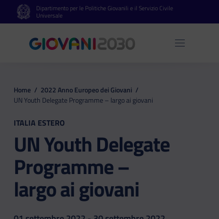
Dipartimento per le Politiche Giovanili e il Servizio Civile
Vai al contenuto principale
Vai al footer
Universale
Apri 
Home
/
2022 Anno Europeo dei Giovani
/
UN Youth Delegate Programme – largo ai giovani
ITALIA ESTERO
UN Youth Delegate
Programme –
largo ai giovani
01 settembre 2022 - 30 settembre 2022