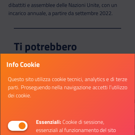
dibattiti e assemblee delle Nazioni Unite, con un
incarico annuale, a partire da settembre 2022.
Ti potrebbero
interessare
Info Cookie
GIO
DOM
Questo sito utilizza cookie tecnici, analytics e di terze
1
4
parti. Proseguendo nella navigazione accetti l’utilizzo
DIC
DIC
CATEGORIA:
CATEG
09:30-19:30
-
dei cookie.
Concorso delle Arti e
#T
della Cultura “Italia è
Onlin
Cultura”
Parte
Essenziali:
Cookie di sessione,
Caserta
#TheE
essenziali al funzionamento del sito
le tue