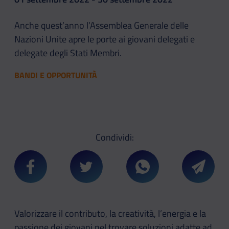
Anche quest’anno l’Assemblea Generale delle
Nazioni Unite apre le porte ai giovani delegati e
delegate degli Stati Membri.
BANDI E OPPORTUNITÀ
Condividi:
Condividi su Facebook
Condividi su Twitter
Condividi su Whatsa
Condivi
Valorizzare il contributo, la creatività, l’energia e la
passione dei giovani nel trovare soluzioni adatte ad