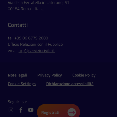
Via della Ferratella in Laterano, 51
00184 Roma - Italia
Contatti
tel. +39 06 6779 2600
Ufficio Relazioni con il Pubblico
email
urp@serviziocivile.it
Sezione Link Utili e Social
Note legali
Privacy Policy
Cookie Policy
Cookie Settings
Dichiarazione accessibilità
Seguici su:
Registrati
instagram
facebook
youtube