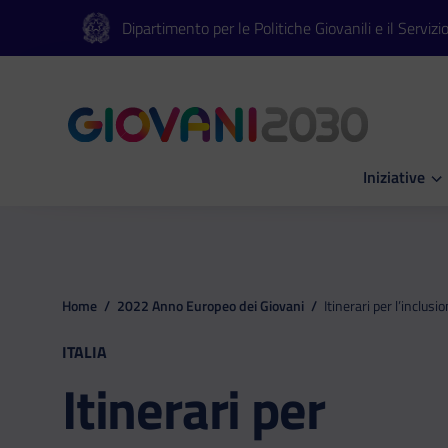
Vai al contenuto principale
Vai al footer
Dipartimento per le Politiche Giovanili e il Servizi
Iniziative
Apri Iniziati
Home
/
2022 Anno Europeo dei Giovani
/
Itinerari per l’inclusi
ITALIA
Itinerari per