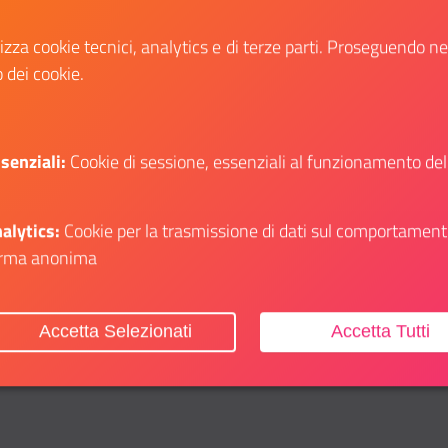
#TheEuropeIWant
Online
lizza cookie tecnici, analytics e di terze parti. Proseguendo n
o dei cookie.
Partecipa al contest #TheEuropeIWant
dell'UE e mostra le tue abilità
senziali:
Cookie di sessione, essenziali al funzionamento del
alytics:
Cookie per la trasmissione di dati sul comportament
Dettagli evento
 su: Concorso delle Arti e della Cultura “Italia è Cultura”
Il link ti porterà ad avere maggiori dettagli s
rma anonima
Accetta Selezionati
Accetta Tutti