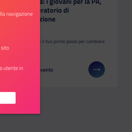
Officina: i giovani per la PA,
un laboratorio di
ella navigazione
innovazione
Roma
L'Officina è il tuo primo passo per cambiare
 sito
il paese
o utente in
Dettagli evento
u: #TheEuropeIWant
Il link ti porterà ad avere maggiori dettagli su: Off