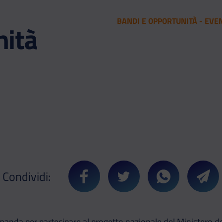
BANDI E OPPORTUNITÀ - EVE
nità
Condividi:
Condividi su Facebook
Condividi su Twitter
Condividi su 
Cond
nda per partecipare al progetto nazionale del Ministero dell