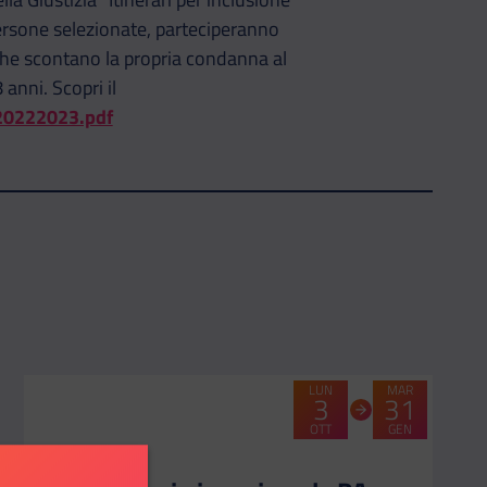
persone selezionate, parteciperanno
i che scontano la propria condanna al
 anni. Scopri il
_20222023.pdf
LUN
MAR
3
31
OTT
GEN
CATEGORIA:
-