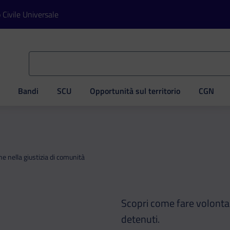
o Civile Universale
Bandi
SCU
Opportunità sul territorio
CGN
ve
one nella giustizia di comunità
Scopri come fare volontar
detenuti.