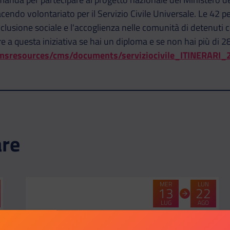
cendo volontariato per il Servizio Civile Universale. Le 42 
'inclusione sociale e l'accoglienza nelle comunità di detenut
re a questa iniziativa se hai un diploma e se non hai più di 28
/cmsresources/cms/documents/serviziocivile_ITINERARI
are
MER
LUN
13
22
LUG
AGO
CATEGORIA:
-