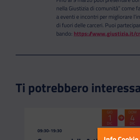
nella Giustizia di comunità” come fa
a eventi e incontri per migliorare l
di fuori delle carceri. Puoi partecipa
bando:
https://www.giustizia.it
Ti potrebbero interess
GIO
DOM
1
4
DIC
DIC
CATEGORIA:
09:30-19:30
Info Cookie