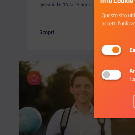
Info Cookie
giovani dai 14 ai 19 anni.
Questo sito uti
accetti l’utilizz
Scopri
Il link ti porterà ad avere maggiori dettag
Es
An
fo
Aggiungi ai preferiti