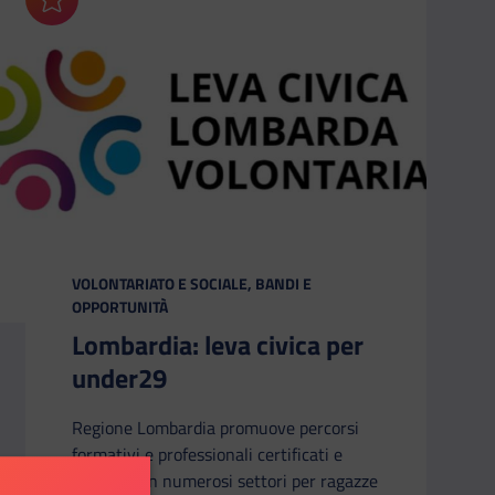
Aggiungi ai preferiti
CATEGORIA:
VOLONTARIATO E SOCIALE, BANDI E
OPPORTUNITÀ
Lombardia: leva civica per
under29
Regione Lombardia promuove percorsi
formativi e professionali certificati e
retribuiti in numerosi settori per ragazze