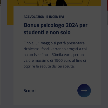
CATEGORIA:
AGEVOLAZIONI E INCENTIVI
Bonus psicologo 2024 per
studenti e non solo
Fino al 31 maggio si potrà presentare
richiesta: i fondi verranno erogati a chi
ha un Isee fino a 50mila euro, per un
valore massimo di 1500 euro al fine di
coprire le sedute dal terapeuta.
Scopri
li su: Erasmus+: scambi interculturali per giovanissimi
Il link ti porterà ad avere maggiori dettagli 