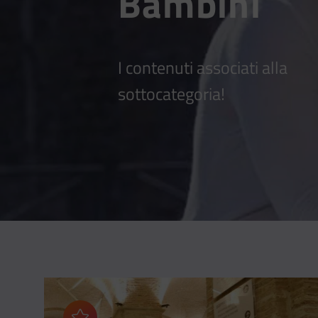
Bambini
I contenuti associati alla
sottocategoria!