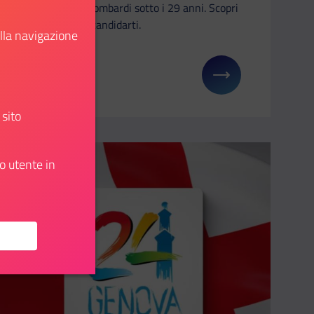
e ragazzi lombardi sotto i 29 anni. Scopri
qui come candidarti.
ella navigazione
Scopri
: IDE 2024: industrie e atenei incontrano i giovani
Il link ti porterà ad avere maggiori dettagli su: Lo
 sito
o utente in
Aggiungi ai preferiti