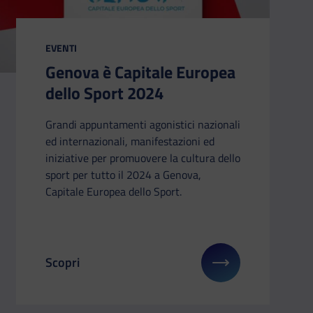
CATEGORIA:
EVENTI
Genova è Capitale Europea
dello Sport 2024
Grandi appuntamenti agonistici nazionali
ed internazionali, manifestazioni ed
iniziative per promuovere la cultura dello
sport per tutto il 2024 a Genova,
Capitale Europea dello Sport.
Scopri
su: Bonus psicologo 2024 per studenti e non solo
Il link ti porterà ad avere maggiori dettagli su: G