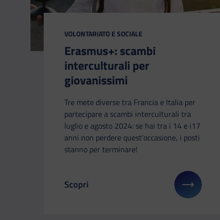
CATEGORIA:
VOLONTARIATO E SOCIALE
Erasmus+: scambi
interculturali per
giovanissimi
Tre mete diverse tra Francia e Italia per
partecipare a scambi interculturali tra
luglio e agosto 2024: se hai tra i 14 e i17
anni non perdere quest’occasione, i posti
stanno per terminare!
Scopri
Il link ti porterà ad avere maggiori dettag