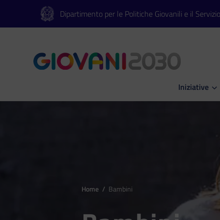
Vai al contenuto principale
Vai al footer
Dipartimento per le Politiche Giovanili e il Servizi
Iniziative
Apri Iniziati
Home
/
Bambini