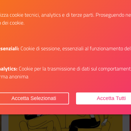
esperienze con i giovani partecipanti.
lizza cookie tecnici, analytics e di terze parti. Proseguendo n
o dei cookie.
Scopri
li su: Frequenze e scene di pace a Jesi
Il link ti porterà ad avere maggiori dettagli su
senziali:
Cookie di sessione, essenziali al funzionamento del
alytics:
Cookie per la trasmissione di dati sul comportament
rma anonima
Aggiungi ai preferiti
Accetta Selezionati
Accetta Tutti