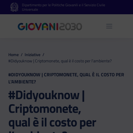
Dipartimento per le Politiche Giovanili e il Servizio Civile
Vai al contenuto principale
Vai al footer
Universale
Apri 
Home
/
Iniziative
/
#Didyouknow | Criptomonete, qual è il costo per l’ambiente?
#DIDYOUKNOW | CRIPTOMONETE, QUAL È IL COSTO PER
L’AMBIENTE?
#Didyouknow |
Criptomonete,
qual è il costo per