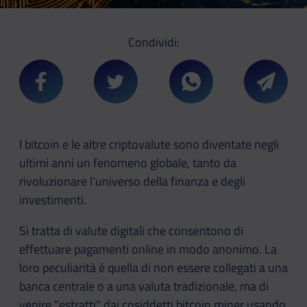
Condividi:
Condividi su Facebook
Condividi su Twitter
Condividi su Whatsa
Condivi
I bitcoin e le altre criptovalute sono diventate negli
ultimi anni un fenomeno globale, tanto da
rivoluzionare l’universo della finanza e degli
investimenti.
Si tratta di valute digitali che consentono di
effettuare pagamenti online in modo anonimo. La
loro peculiarità è quella di non essere collegati a una
banca centrale o a una valuta tradizionale, ma di
venire "estratti" dai cosiddetti bitcoin miner usando