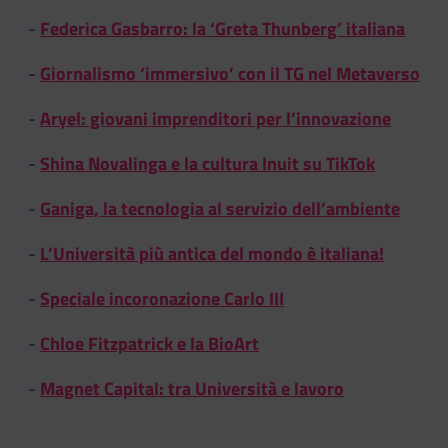
-
Federica Gasbarro: la ‘Greta Thunberg’ italiana
-
Giornalismo ‘immersivo’ con il TG nel Metaverso
-
Aryel: giovani imprenditori per l’innovazione
-
Shina Novalinga e la cultura Inuit su TikTok
-
Ganiga, la tecnologia al servizio dell’ambiente
-
L’Università più antica del mondo è italiana!
-
Speciale incoronazione Carlo III
-
Chloe Fitzpatrick e la BioArt
-
Magnet Capital: tra Università e lavoro